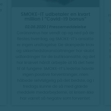
de
de
SMOKE-IT udbetaler en kvart
m
million i ”Covid-19 bonus”
02.06.2020 | Pressemeddelelse
Coronavirus har vendt op og ned på de
flestes hverdag, og SMOKE-IT’s ansatte
er ingen undtagelse. De skærpede krav
og sikkerhedsforanstaltninger har skabt
udfordringer for de butiksansatte, og det
har krævet hårdt arbejde at få det hele
til at fungere. SMOKE-IT’s ledelse havde
ingen positive forventninger, men
håbede selvfølgelig på det bedste, og i
fredags kunne de så med glæde
meddele medarbejderne, at krisen ikke
har været så negativ som forventet.