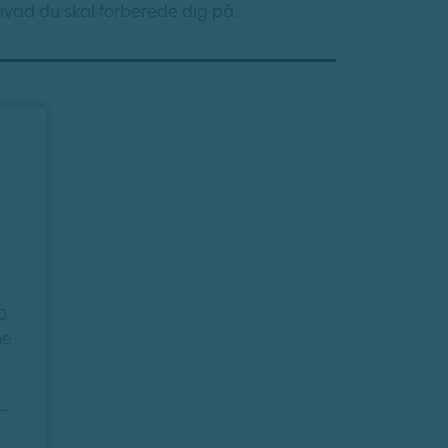
hvad du skal forberede dig på.
0
me
r
-