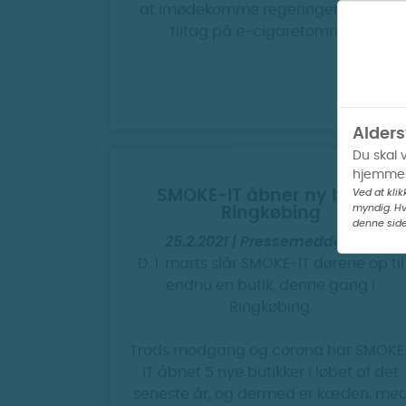
at imødekomme regeringens nyeste
tiltag på e-cigaretområdet.
Alders
Du skal 
hjemmes
Ved at klik
SMOKE-IT åbner ny butik i
myndig. Hv
Ringkøbing
denne side
25.2.2021 | Pressemeddelelse
D. 1. marts slår SMOKE-IT dørene op til
endnu en butik, denne gang i
Ringkøbing.
Trods modgang og corona har SMOKE
IT åbnet 5 nye butikker i løbet af det
seneste år, og dermed er kæden, me