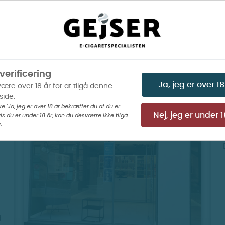
verificering
Ja, jeg er over 18
være over 18 år for at tilgå denne
ide.
ke 'Ja, jeg er over 18 år bekræfter du at du er
is du er under 18 år, kan du desværre ikke tilgå
Nej, jeg er under 1
.
-
d