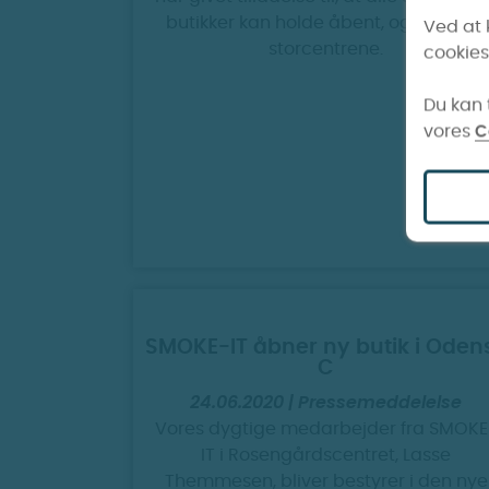
butikker kan holde åbent, også dem i
Ved at 
storcentrene.
cookies
Du kan t
vores
C
SMOKE-IT åbner ny butik i Oden
C
24.06.2020 | Pressemeddelelse
Vores dygtige medarbejder fra SMOKE
IT i Rosengårdscentret, Lasse
Themmesen, bliver bestyrer i den nye