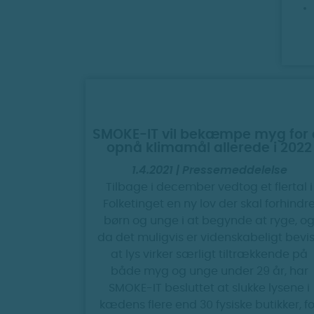
SMOKE-IT vil bekæmpe myg for 
opnå klimamål allerede i 2022
1.4.2021 | Pressemeddelelse
Tilbage i december vedtog et flertal i
Folketinget en ny lov der skal forhindr
børn og unge i at begynde at ryge, o
da det muligvis er videnskabeligt bevis
at lys virker særligt tiltrækkende på
både myg og unge under 29 år, har
SMOKE-IT besluttet at slukke lysene i
kædens flere end 30 fysiske butikker, fo