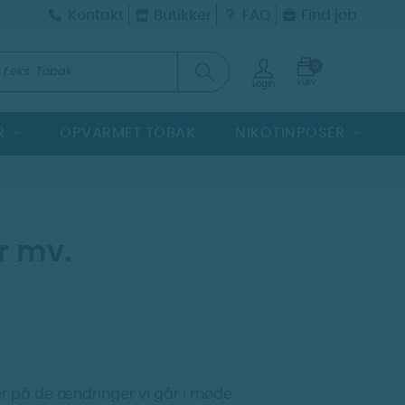
Kontakt
Butikker
FAQ
Find job
0
KURV
Login
R
OPVARMET TOBAK
NIKOTINPOSER
r mv.
er på de ændringer vi går i møde.