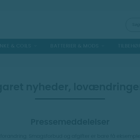
NKE & COILS
BATTERIER & MODS
TILBEHØ
garet nyheder, lovændringe
Pressemeddelelser
 forandring. Smagsforbud og afgifter er bare få eksempl