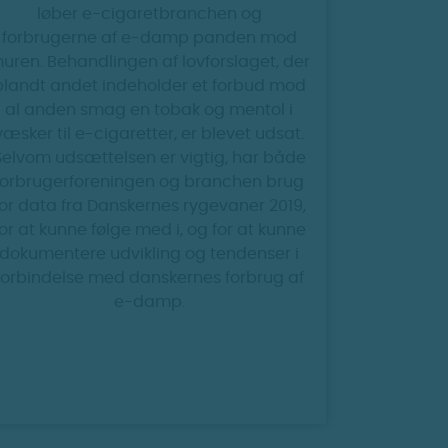
løber e-cigaretbranchen og
forbrugerne af e-damp panden mod
uren. Behandlingen af lovforslaget, der
blandt andet indeholder et forbud mod
al anden smag en tobak og mentol i
væsker til e-cigaretter, er blevet udsat.
Selvom udsættelsen er vigtig, har både
forbrugerforeningen og branchen brug
for data fra Danskernes rygevaner 2019,
for at kunne følge med i, og for at kunne
dokumentere udvikling og tendenser i
forbindelse med danskernes forbrug af
e-damp.