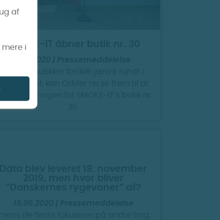
rug af
SMOKE-IT åbner butik nr. 30
s mere i
17.9.2020 | Pressemeddelelse
Med 29 butikker fordelt jævnt rundt i
hele landet, kan Odder nu se frem til at
e
use placeringen for SMOKE-IT’s butik nr.
30.
Data blev leveret 18. november
2019, men hvor bliver
”Danskernes rygevaner” af?
19.05.2020 | Pressemeddelelse
Imens de fleste fokuserer på andre ting,