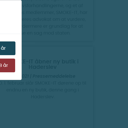
tobakslovsforhandlingerne, og et af
foreningens medlemmer, SMOKE-IT, har
nu bedt deres advokat om at vurdere,
om der ydermere er grundlag for at
rejse en sag mod staten.
 år
SMOKE-IT åbner ny butik i
8 år
Haderslev
25.1.2021 | Pressemeddelelse
D. 1. februar slår SMOKE-IT dørene op til
endnu en ny butik, denne gang i
Haderslev.