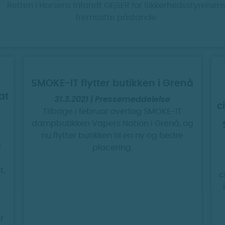
Retten i Horsens frifandt GEjSER for Sikkerhedsstyrelsen
fremsatte påstande.
SMOKE-IT flytter butikken i Grenå
at
31.3.2021 | Pressemeddelelse
c
Tilbage i februar overtog SMOKE-IT
dampbutikken Vapers Nation i Grenå, og
nu flytter butikken til en ny og bedre
e
placering.
g
t,
c
r