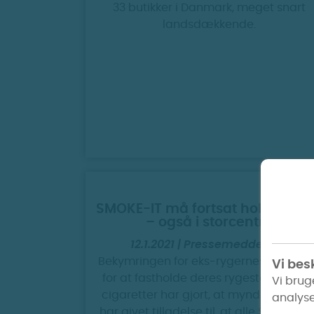
33 butikker i Danmark, meget snart
landsdækkende.
SMOKE-IT må fortsat holde åbe
– også i storcentre
12.1.2021 | Pressemeddelelse
Bekymringen for eks-rygernes muligh
Vi besk
for at fastholde deres rygestop vha. e
Vi brug
cigaretter har gjort, at myndighedern
analyse
har givet tilladelse til, at alle SMOKE-IT