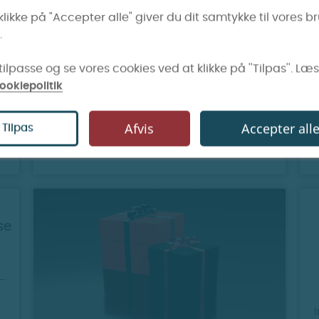
undtagelse af mentol og tobak, efter
klikke på "Accepter alle" giver du dit samtykke til vores b
sigende skulle være blevet udsat på
.
ubestemt tid grundet EU-regler.
Desværre viste det sig, at der var tale
ilpasse og se vores cookies ved at klikke på ''Tilpas''. Læ
om en fejl.
ookiepolitik
Afvis
Accepter all
Tilpas
h
se
-