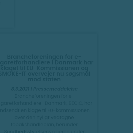
s
Brancheforeningen for e-
igaretforhandlere i Danmark har
klaget til EU-Kommissionen og
SMOKE-IT overvejer nu søgsmål
mod staten
8.3.2021 | Pressemeddelelse
Brancheforeningen for e-
igaretforhandlere i Danmark, BECIG, har
indsendt en klage til EU-kommissionen
over den nyligt vedtagne
tobakshandleplan, herunder
Sundhedsstyrelsens ageren under