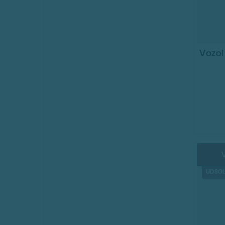
Vozol
V
KOMM
UDSOL