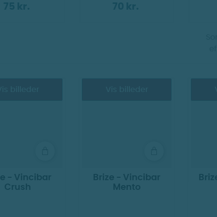
75 kr.
70 kr.
Sor
ef
is billeder
Vis billeder
ze - Vincibar
Brize - Vincibar
Briz
Crush
Mento