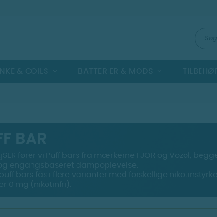
NKE & COILS
BATTERIER & MODS
TILBEHØ
FF BAR
jSER fører vi Puff bars fra mærkerne FJÖR og Vozol, begge
 og engangsbaseret dampoplevelse.
puff bars fås i flere varianter med forskellige nikotinstyrk
er 0 mg (nikotinfri).