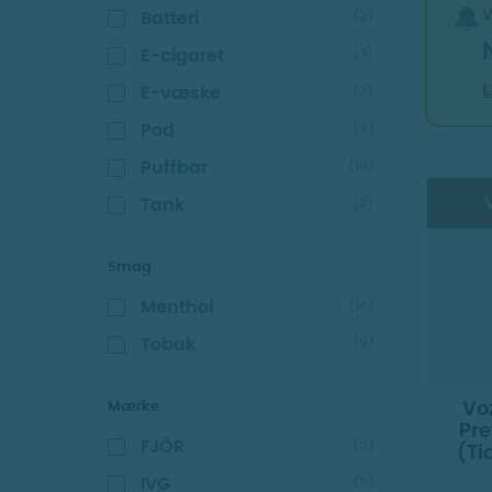
🔔
Batteri
(2)
E-cigaret
(3)
E-væske
(2)
Pod
(4)
Puffbar
(19)
V
Tank
(2)
Smag
Menthol
(14)
Tobak
(9)
Mærke
Voz
Pre
FJÖR
(5)
(Ti
IVG
(5)