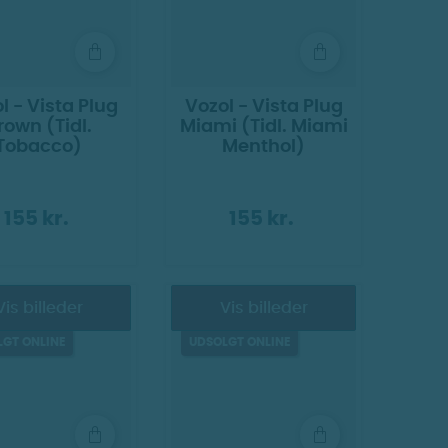
l - Vista Plug
Vozol - Vista Plug
rown (Tidl.
Miami (Tidl. Miami
Tobacco)
Menthol)
155 kr.
155 kr.
Vis billeder
Vis billeder
ER SNART!
KOMMER SNART!
LGT ONLINE
UDSOLGT ONLINE