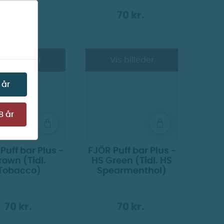
70 kr.
70 kr.
Vis billeder
Vis billeder
 år
8 år
Puff bar Plus -
FJÖR Puff bar Plus -
rown (Tidl.
HS Green (Tidl. HS
Tobacco)
Spearmenthol)
70 kr.
70 kr.