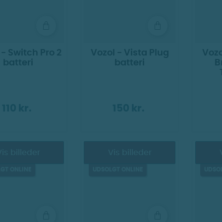
 - Switch Pro 2
Vozol - Vista Plug
Vozo
batteri
batteri
B
110 kr.
150 kr.
is billeder
Vis billeder
ER SNART!
KOMMER SNART!
KOMM
GT ONLINE
UDSOLGT ONLINE
UDSO