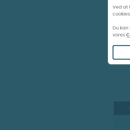
Ved at 
cookies
Du kan t
vores
C
SALT
V