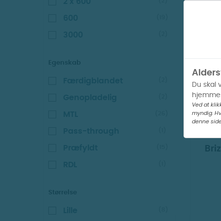
2 x 600
(2)
600
(19)
3000
(2)
V
Egenskab
Alders
Færdigblandet
(2)
Du skal 
hjemmes
Genopladelig
(2)
Ved at klik
myndig. Hv
MTL
(26)
denne side
Pass-through
(1)
Præfyldt
(15)
Bri
RDL
(1)
Størrelse
Lille
(8)