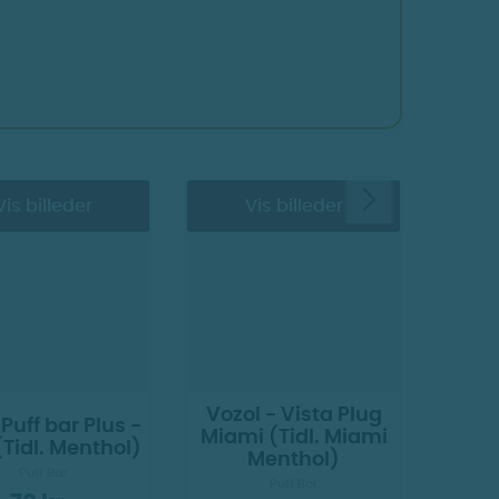
Vis billeder
Vis billeder
Vozol - Vista Plug
FJÖR 
Puff bar Plus -
Miami (Tidl. Miami
Silv
(Tidl. Menthol)
Menthol)
Puff Bar
Puff Bar