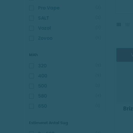
Pro Vape
(2)
SALT
(2)
Vozol
(7)
Zovoo
(5)
V
MAh
320
(5)
400
(9)
500
(1)
580
(4)
650
(1)
Bri
Estimeret Antal Sug