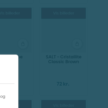
Vis billeder
Vis billeder
ubik - Blue
SALT - Cristallite
Classic Brown
72 kr.
72 kr.
 og
Vis billeder
Vis billeder