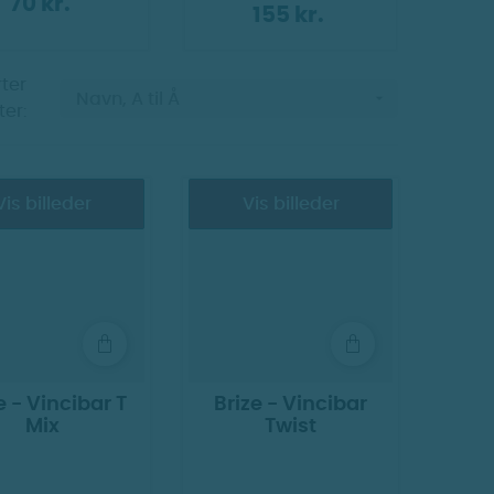
70 kr.
155 kr.
ter

Navn, A til Å
ter:
Vis billeder
Vis billeder
e - Vincibar T
Brize - Vincibar
Mix
Twist