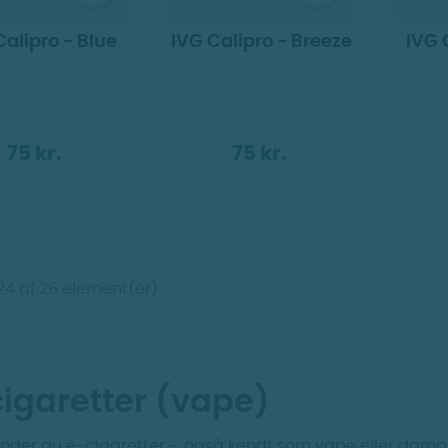
Calipro - Blue
IVG Calipro - Breeze
IVG 
75 kr.
75 kr.
-24 af 26 element(er)
cigaretter (vape)
finder du e-cigaretter – også kendt som vape eller dampe