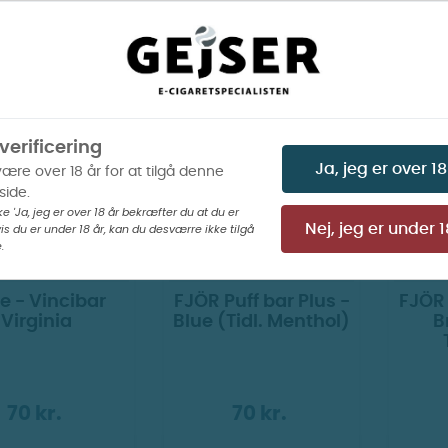
70 kr.
70 kr.
is billeder
Vis billeder
verificering
Ja, jeg er over 18
være over 18 år for at tilgå denne
ide.
ke 'Ja, jeg er over 18 år bekræfter du at du er
is du er under 18 år, kan du desværre ikke tilgå
Nej, jeg er under 1
.
ze - Vincibar
FJÖR Puff bar Plus -
FJÖR 
Virginia
Blue (Tidl. Menthol)
B
70 kr.
70 kr.