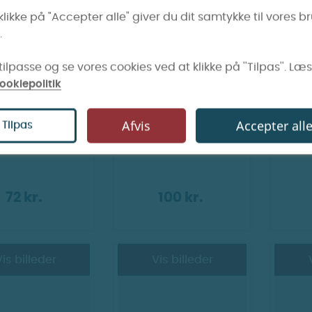
klikke på "Accepter alle" giver du dit samtykke til vores b
.
ilpasse og se vores cookies ved at klikke på ''Tilpas''. Læ
ookiepolitik
 - Cristallite
Vozol - Switch 600
Vo
Afvis
Accepter all
Tilpas
Turquoise
batteri
Prefi
72 kr.
100 kr.
is billeder
Vis billeder