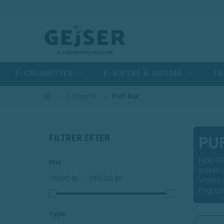
E-CIGARETTER
E-VÆSKE & AROMA
TA
E cigaret
Puff Bar
FILTRER EFTER
PU
Hos GE
Pris
enkel
70,00 kr. - 155,00 kr.
Vores 
mg ell
Type