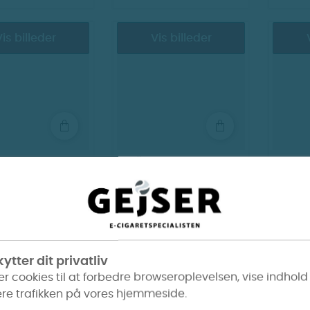
is billeder
Vis billeder
Puff bar Plus -
FJÖR Puff bar Plus -
K
r (Tidl. Silver
SWT (Tidl. SWT
Tobacco)
Menthol)
70 kr.
70 kr.
ytter dit privatliv
er cookies til at forbedre browseroplevelsen, vise indhold
re trafikken på vores hjemmeside.
is billeder
Vis billeder