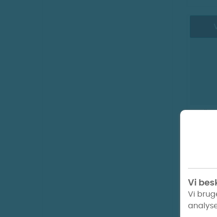
V
FJÖR 
Silve
Vi besk
Vi brug
analyse
V