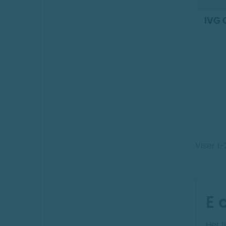
IVG 
Viser 1
E 
Her 