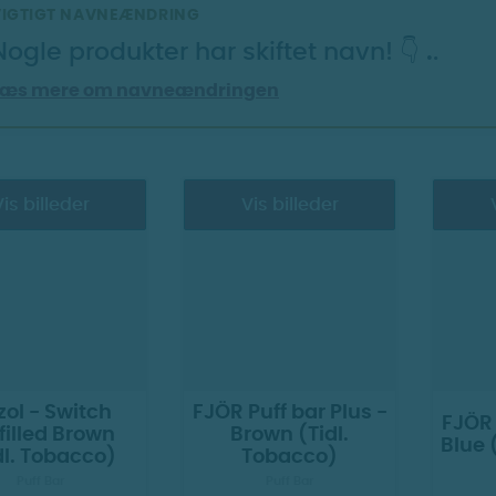
VIGTIGT NAVNEÆNDRING
Nogle produkter har skiftet navn! 👇
.
.
Læs mere om navneændringen
is billeder
Vis billeder
ol - Switch
FJÖR Puff bar Plus -
FJÖR 
filled Brown
Brown (Tidl.
Blue 
dl. Tobacco)
Tobacco)
Puff Bar
Puff Bar