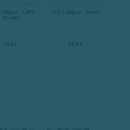
Calipro - CRM
IVG Calipro - Green
Brown
75 kr.
75 kr.
1
2
re. På siden kan du få overblik over de