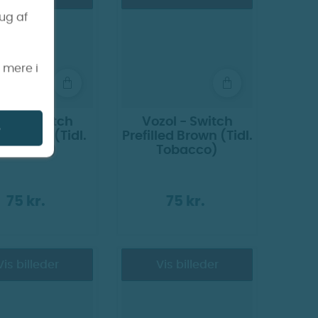
rug af
s mere i
zol - Switch
Vozol - Switch
e
lled Blue (Tidl.
Prefilled Brown (Tidl.
Menthol)
Tobacco)
75 kr.
75 kr.
Vis billeder
Vis billeder