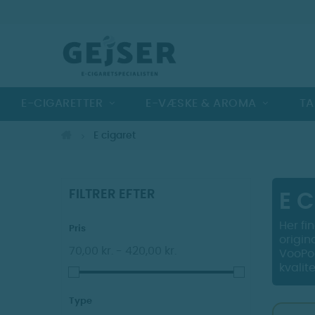
E-CIGARETTER
E-VÆSKE & AROMA
TA
E cigaret
FILTRER EFTER
E 
Her fi
Pris
origin
70,00 kr. - 420,00 kr.
VooPoo
kvalit
Type