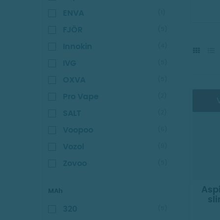
ENVA
(1)
FJÖR
(5)
Innokin
(4)
IVG
(5)
OXVA
(5)
Pro Vape
(2)
V
SALT
(2)
Voopoo
(6)
Vozol
(9)
Zovoo
(5)
Aspi
MAh
sl
320
(5)