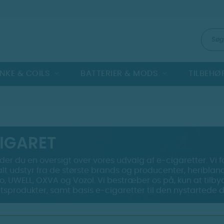
NKE & COILS
BATTERIER & MODS
TILBEHØ
CIGARET
nder du en oversigt over vores udvalg af e-cigaretter. Vi 
alt udstyr fra de største brands og producenter, heriblan
, UWELL, OXVA og Vozol. Vi bestræber os på, kun at tilby
etsprodukter, samt basis e-cigaretter til den nystartede