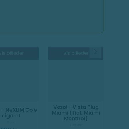
Vis billeder
Vis billeder
Vozol - Vista Plug
- NeXLIM Go e
OXVA
Miami (Tidl. Miami
cigaret
Menthol)
Vape
Puff Bar