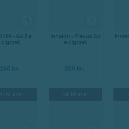
KIN - Go Z e
Innokin - Plexus Go
Innok
cigaret
e cigaret
260 kr.
200 kr.
is billeder
Vis billeder