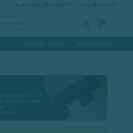
Kontakt
Butikker
FAQ
Find job
0
KURV
Login
R
OPVARMET TOBAK
NIKOTINPOSER
forhandler 100%
dt Joyetech, FJÖR,
de
 damper.