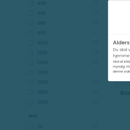
400
(9)
500
(2)
580
(4)
650
(1)
V
Alders
1000
(3)
Du skal 
1200
(3)
hjemmes
Ved at klik
1300
(1)
myndig. Hv
denne side
1350
(1)
1500
(6)
1800
(2)
Bri
2000
(2)
2500
(1)
Watt
3200
(1)
20
(1)