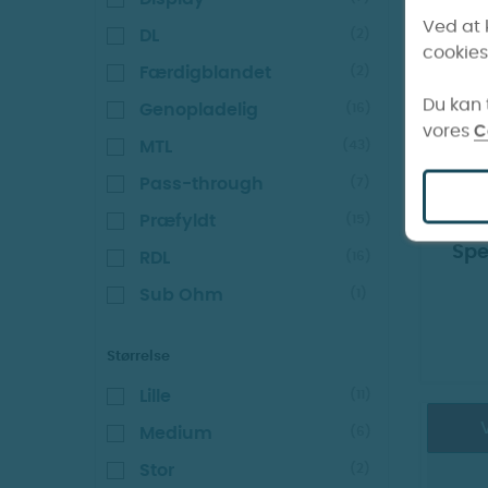
V
Ved at 
DL
(2)
cookies
Færdigblandet
(2)
Du kan t
Genopladelig
(16)
vores
C
MTL
(43)
Pass-through
(7)
FJÖR 
Præfyldt
(15)
HS G
Spe
RDL
(16)
Sub Ohm
(1)
Størrelse
Lille
(11)
V
Medium
(6)
Stor
(2)