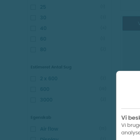
25
(1)
30
(3)
V
40
(4)
60
(1)
80
(2)
Estimeret Antal Sug
2 x 600
(2)
Bri
600
(19)
3000
(2)
Vi besk
Egenskab
Vi brug
Air flow
(15)
analyse
Display
(7)