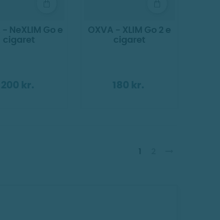
- NeXLIM Go e
OXVA - XLIM Go 2 e
cigaret
cigaret
200 kr.
180 kr.
1
2