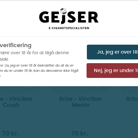
200 kr.
250 kr.
is billeder
Vis billeder
verificering
Ja, jeg er over 18
være over 18 år for at tilgå denne
ide.
ke 'Ja, jeg er over 18 år bekræfter du at du er
is du er under 18 år, kan du desværre ikke tilgå
Nej, jeg er under 1
.
ze - Vincibar
Brize - Vincibar
Briz
Crush
Mento
70 kr.
70 kr.