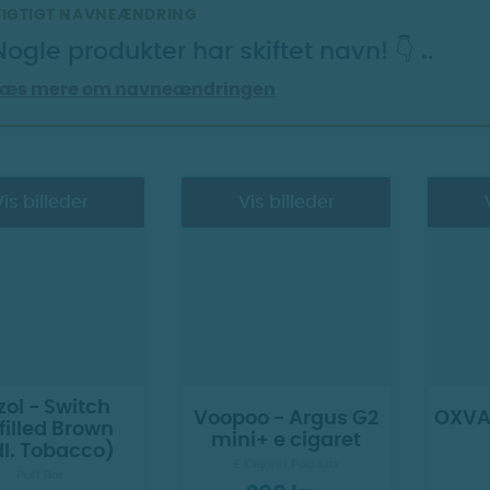
VIGTIGT NAVNEÆNDRING
Nogle produkter har skiftet navn! 👇
.
.
Læs mere om navneændringen
is billeder
Vis billeder
ol - Switch
Voopoo - Argus G2
OXVA 
filled Brown
mini+ e cigaret
dl. Tobacco)
E Cigaret Pod Kits
Puff Bar