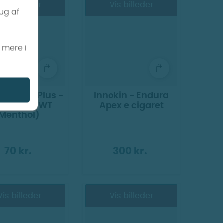
Vis billeder
Vis billeder
rug af
s mere i
e
Puff bar Plus -
Innokin - Endura
T (Tidl. SWT
Apex e cigaret
Menthol)
70 kr.
300 kr.
Vis billeder
Vis billeder