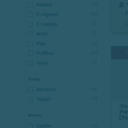
🔔
Batteri
(5)
E-cigaret
(25)
E-væske
(2)
MOD
(1)
Pod
(4)
V
Puffbar
(19)
Tank
(2)
Smag
Menthol
(14)
Tobak
(9)
Voz
Pre
Mærke
(Ti
Aspire
(4)