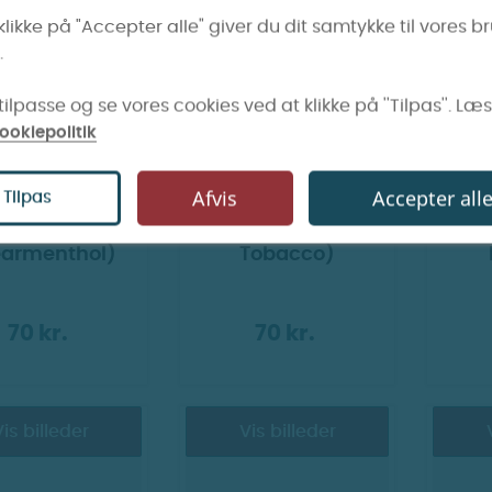
is billeder
Vis billeder
klikke på "Accepter alle" giver du dit samtykke til vores b
.
ilpasse og se vores cookies ved at klikke på ''Tilpas''. Læ
ookiepolitik
Afvis
Accepter all
Tilpas
Puff bar Plus -
FJÖR Puff bar Plus -
FJÖR 
reen (Tidl. HS
Silver (Tidl. Silver
SW
armenthol)
Tobacco)
70 kr.
70 kr.
is billeder
Vis billeder