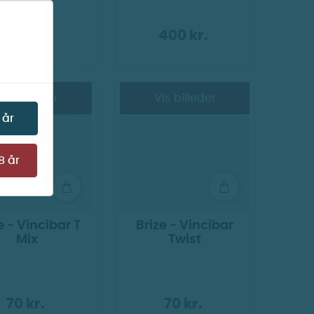
250 kr.
400 kr.
Vis billeder
Vis billeder
 år
8 år
e - Vincibar T
Brize - Vincibar
Mix
Twist
70 kr.
70 kr.