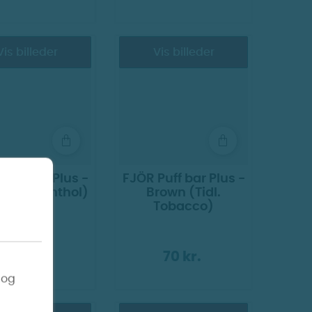
Vis billeder
Vis billeder
Puff bar Plus -
FJÖR Puff bar Plus -
(Tidl. Menthol)
Brown (Tidl.
Tobacco)
70 kr.
70 kr.
 og