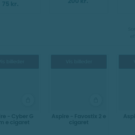
200 kr.
75 kr.
Sor
ef
is billeder
Vis billeder
re - Cyber G
Aspire - Favostix 2 e
Aspi
im e cigaret
cigaret