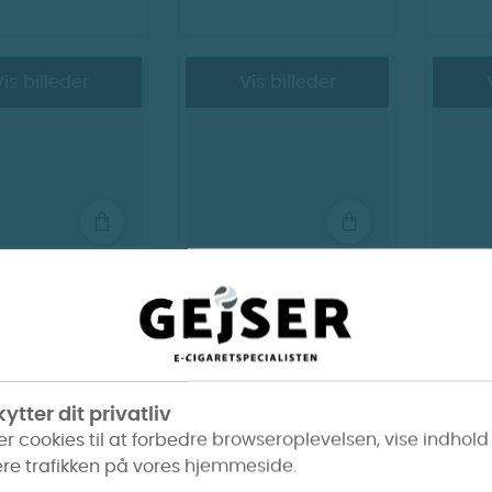
is billeder
Vis billeder
ze - Vincibar
ENVA - Sol batteri
FJÖR 
Virginia
Blue 
70 kr.
200 kr.
ytter dit privatliv
er cookies til at forbedre browseroplevelsen, vise indhold
re trafikken på vores hjemmeside.