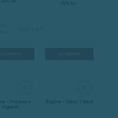
200 kr.
155 kr.
ter

Navn, A til Å
ter:
Vis billeder
Vis billeder
re - Pockex e
Aspire - Zelos 3 Mod
cigaret