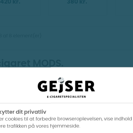
420 kr.
380 kr.
-8 af 8 element(er)
cigaret MODS.
GEjSER
(SMOKE-IT) finder du flere forskellige typer e ciga
ede damper. Vi har et stort udvalg af både større og mi
Se alle
e så som vape MOD og BOX MOD.
n også udforske vores udvalg af e cigaret modeller eller fi
et.
ytter dit privatliv
er cookies til at forbedre browseroplevelsen, vise indhold
re trafikken på vores hjemmeside.