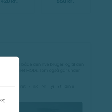
420 kr.
550 kr.
ret MODs til både den nye bruger, og til den
ndre e cigaret MODs, som også går under
Hvor
nde den rette nikotion styrke til din e
 og