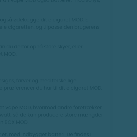
ter dit vape MOD også batteriet mod sollys,
gt også ødelægge dit e cigaret MOD. E
e e cigaretten, og tilpasse den brugerens
an du derfor opnå store skyer, eller
aret MOD.
designs, farver og med forskellige
lke præferencer du har til dit e cigaret MOD,
kret vape MOD, hvorimod andre foretrækker
j watt, så de kan producere store mængder
sen BOX MOD.
r et, med indbygget batteri. De findes i