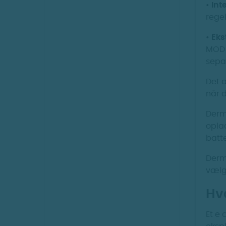
•
Int
rege
•
Eks
MOD 
separ
Det a
når 
Derm
oplad
batte
Derm
vælg
Hvo
Et e