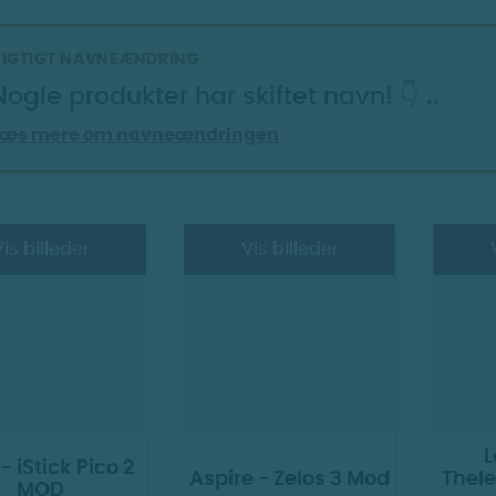
VIGTIGT NAVNEÆNDRING
Nogle produkter har skiftet navn! 👇
.
.
Læs mere om navneændringen
is billeder
Vis billeder
L
 - iStick Pico 2
Aspire - Zelos 3 Mod
Thel
MOD