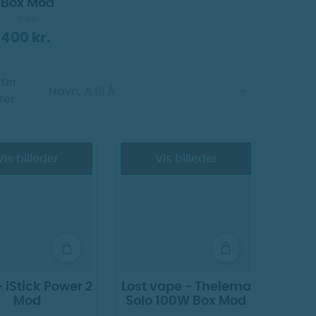
Box Mod
Vape
400 kr.
ter

Navn, A til Å
ter:
Vis billeder
Vis billeder
- iStick Power 2
Lost vape - Thelema
Mod
Solo 100W Box Mod