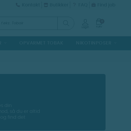
Kontakt
Butikker
FAQ
Find job
0
KURV
Login
R
OPVARMET TOBAK
NIKOTINPOSER
es din
od, så du er altid
 og find det