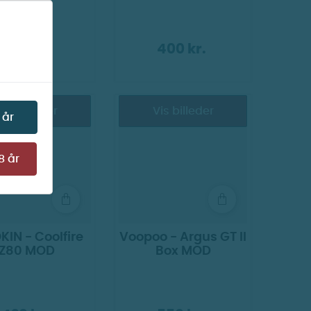
380 kr.
400 kr.
Vis billeder
Vis billeder
LGT ONLINE
UDSOLGT ONLINE
 år
8 år
KIN - Coolfire
Voopoo - Argus GT II
Z80 MOD
Box MOD