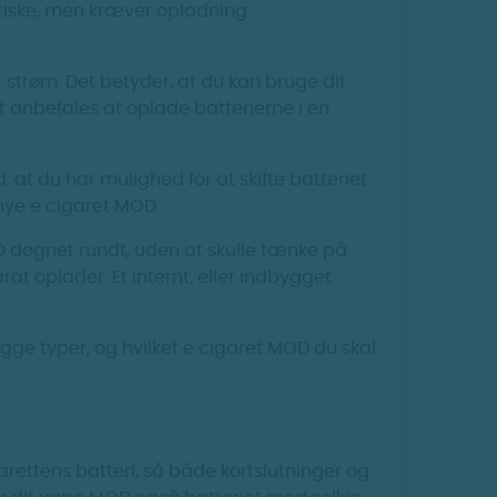
ktiske, men kræver opladning
or strøm. Det betyder, at du kan bruge dit
 anbefales at oplade batterierne i en
 at du har mulighed for at skifte batteriet
nye e cigaret MOD.
 døgnet rundt, uden at skulle tænke på
at oplader. Et internt, eller indbygget
e typer, og hvilket e cigaret MOD du skal
rettens batteri, så både kortslutninger og