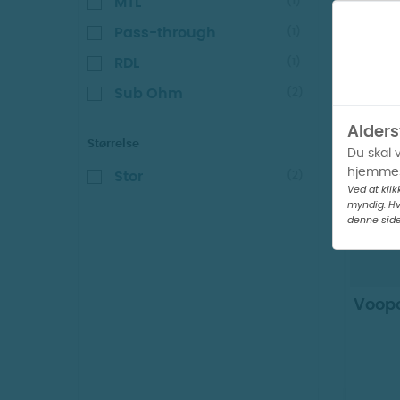
MTL
(1)
Pass-through
(1)
RDL
(1)
Sub Ohm
(2)
Alders
V
Størrelse
Du skal 
hjemmes
Stor
(2)
Ved at klik
myndig. Hv
denne side
Voopo