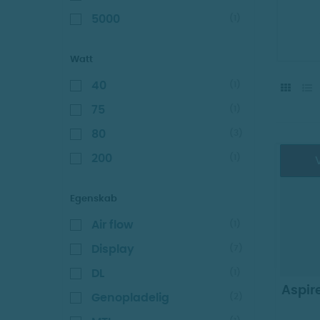
5000
(1)
Watt
40
(1)
75
(1)
80
(3)
200
(1)
V
Egenskab
Air flow
(1)
Display
(7)
DL
(1)
Aspir
Genopladelig
(2)