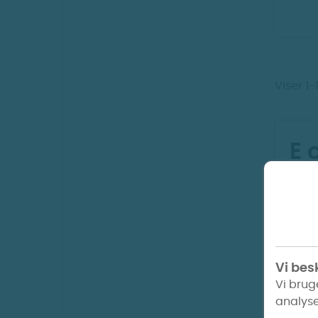
Viser 1
E 
Hos
garv
navn
Du ka
cigar
Vi besk
Vi brug
analyse