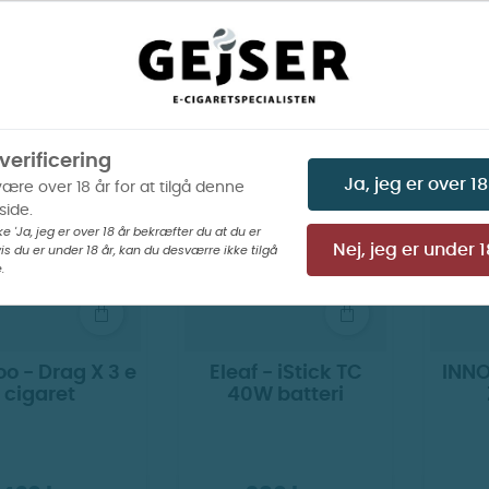
400 kr.
340 kr.
verificering
is billeder
Vis billeder
UDSOLGT ONLINE
UDSO
Ja, jeg er over 18
være over 18 år for at tilgå denne
ide.
ke 'Ja, jeg er over 18 år bekræfter du at du er
is du er under 18 år, kan du desværre ikke tilgå
Nej, jeg er under 1
.
o - Drag X 3 e
Eleaf - iStick TC
INNO
cigaret
40W batteri