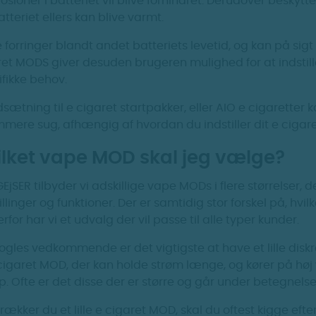
osioner i batteriet vil blive forhindret. Derudover beskyt
tteriet ellers kan blive varmt.
 forringer blandt andet batteriets levetid, og kan på si
ret MODS giver desuden brugeren mulighed for at indstill
fikke behov.
sætning til e cigaret startpakker, eller AIO e cigaretter k
mmere sug, afhængig af hvordan du indstiller dit e cig
ilket vape MOD skal jeg vælge?
EjSER tilbyder vi adskillige vape MODs i flere størrelser, 
illinger og funktioner. Der er samtidig stor forskel på, hvi
rfor har vi et udvalg der vil passe til alle typer kunder.
nogles vedkommende er det vigtigste at have et lille dis
 cigaret MOD, der kan holde strøm længe, og kører på hø
. Ofte er det disse der er større og går under betegnel
rækker du et lille e cigaret MOD, skal du oftest kigge efte