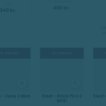
E Cigaret Batterier
Vape
400 kr.
340 kr.
Sor
ef
is billeder
Vis billeder
e - Zelos 3 Mod
Eleaf - iStick Pico 2
Eleaf 
MOD