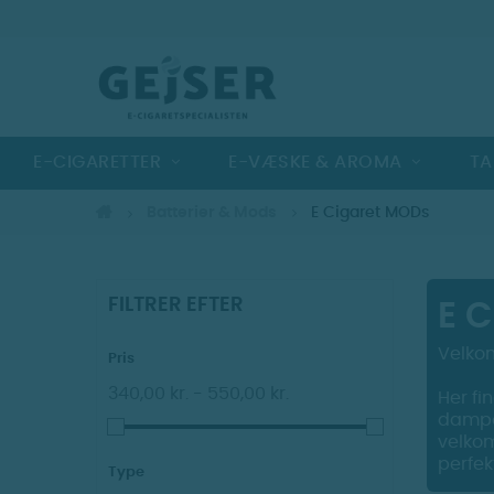
E-CIGARETTER
E-VÆSKE & AROMA
TA
Batterier & Mods
E Cigaret MODs
FILTRER EFTER
E 
Velkom
Pris
340,00 kr. - 550,00 kr.
Her fi
dampop
velkom
perfek
Type