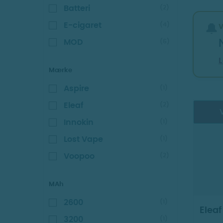
Batteri
(2)
E-cigaret
(4)
🔔
MOD
(6)
Mærke
Aspire
(1)
Eleaf
(2)
V
Innokin
(1)
Lost Vape
(1)
Voopoo
(2)
MAh
2600
(1)
Eleaf
3200
(1)