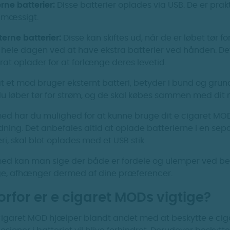
erne batterier:
Disse batterier oplades via USB. De er pra
lmæssigt.
terne batterier:
Disse kan skiftes ud, når de er løbet tør f
hele dagen ved at have ekstra batterier ved hånden. Det
at oplader for at forlænge deres levetid.
t et mod bruger eksternt batteri, betyder i bund og grund,
du løber tør for strøm, og de skal købes sammen med dit 
ed har du mulighed for at kunne bruge dit e cigaret MOD
ning. Det anbefales altid at oplade batterierne i en separ
ri, skal blot oplades med et USB stik.
ed kan man sige der både er fordele og ulemper ved begg
e, afhænger dermed af dine præferencer.
rfor er e cigaret MODs vigtige?
 cigaret MOD hjælper blandt andet med at beskytte e ciga