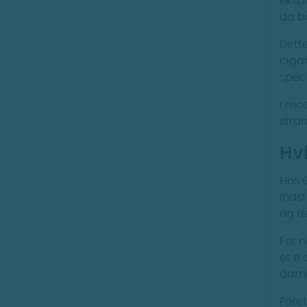
ekspl
da ba
Dette
ciga
speci
I mod
stra
Hv
Hos G
indst
og de
For 
et e
damp
Foret