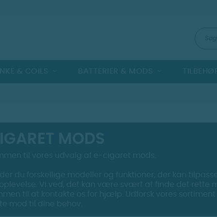
NKE & COILS
BATTERIER & MODS
TILBEHØ
CIGARET MODS
men til vores udvalg af e-cigaret mods.
nder du forskellige modeller og funktioner, der kan tilpass
levelse. Vi ved, det kan være svært at finde det rette m
men til at kontakte os for hjælp. Udforsk vores sortiment
te mod til dine behov.