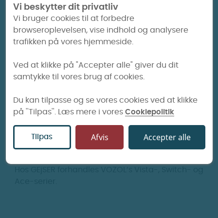
Viser 1-21 af 21 element(er)
Vi beskytter dit privatliv
Vi bruger cookies til at forbedre
browseroplevelsen, vise indhold og analysere
VOZOL – e-cigaretter og tilbehør
trafikken på vores hjemmeside.
VOZOL udvikler pod-systemer og tilbehør med
Ved at klikke på "Accepter alle" giver du dit
fokus på enkel betjening og pålidelig funktion.
samtykke til vores brug af cookies.
Alle produkter anvender pods, hvor coilen er
integreret. Når pod’en er tom, udskiftes den
Du kan tilpasse og se vores cookies ved at klikke
enten med en ny forudfyldt pod eller
på ''Tilpas''. Læs mere i vores
Cookiepolitik
genopfyldes med e-væske – afhængigt af
model. Serien dækker både kompakte
Afvis
Accepter alle
Tilpas
engangspods og genopfyldelige løsninger til
genbrug.
Hos GEjSER forhandles VOZOL’s Vista-, Switch- og
Ace-serier.