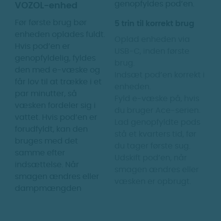
genopfyldes pod’en.
VOZOL-enhed
Før første brug bør
5 trin til korrekt brug
enheden oplades fuldt.
Oplad enheden via
Hvis pod’en er
USB-C, inden første
genopfyldelig, fyldes
brug.
den med e-væske og
Indsæt pod’en korrekt i
får lov til at trække i et
enheden.
par minutter, så
Fyld e-væske på, hvis
væsken fordeler sig i
du bruger Ace-serien.
vattet. Hvis pod’en er
Lad genopfyldte pods
forudfyldt, kan den
stå et kvarters tid, før
bruges med det
du tager første sug.
samme efter
Udskift pod’en, når
indsættelse. Når
smagen ændres eller
smagen ændres eller
væsken er opbrugt.
dampmængden