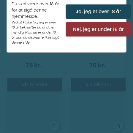
Du skal være over 18 år
for at tilgå denne
Ja, jeg er over 18 år
hjemmeside.
Ved at klikke 'Ja, jeg er over
18 år bekræfter du at du er
Nej, jeg er under 18 år
myndig. Hvis du er under 18
år, kan du desværre ikke tilgå
denne side.
Vozol - Golden No. 4
Vozol - Green No.1
75 kr.
75 kr.
Vis billeder
Vis billeder