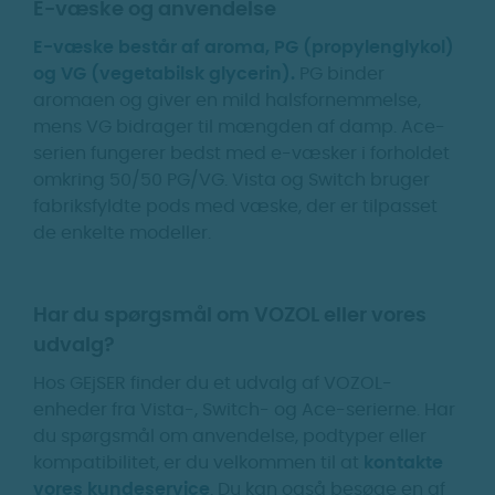
E-væske og anvendelse
E-væske består af aroma, PG (propylenglykol)
og VG (vegetabilsk glycerin).
PG binder
aromaen og giver en mild halsfornemmelse,
mens VG bidrager til mængden af damp. Ace-
serien fungerer bedst med e-væsker i forholdet
omkring 50/50 PG/VG. Vista og Switch bruger
fabriksfyldte pods med væske, der er tilpasset
de enkelte modeller.
Har du spørgsmål om VOZOL eller vores
udvalg?
Hos GEjSER finder du et udvalg af VOZOL-
enheder fra Vista-, Switch- og Ace-serierne. Har
du spørgsmål om anvendelse, podtyper eller
kompatibilitet, er du velkommen til at
kontakte
vores kundeservice
. Du kan også besøge en af