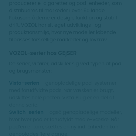
producerer e-cigaretter og pod-enheder, som
distribueres til markeder i over 60 lande.
Fokusområderne er design, funktion og stabil
drift. VOZOL har sit eget udviklings- og
produktionsmiljø, hvor nye modeller løbende
tilpasses forskellige markeder og lovkrav.
VOZOL-serier hos GEjSER
De serier, vi fører, adskiller sig ved typen af pod
og brugsmønster:
Vista-serien
– genopladelige pod-systemer
med forudfyldte pods. Når væsken er brugt,
udskiftes hele pod’en. Vista Plug er en del af
denne serie.
Switch-serien
– også genopladelige modeller,
hvor hver pod er forudfyldt med e-væske. Når
pod’en er tom, sættes en ny ind. Enheden kan
genoplades flere gange.