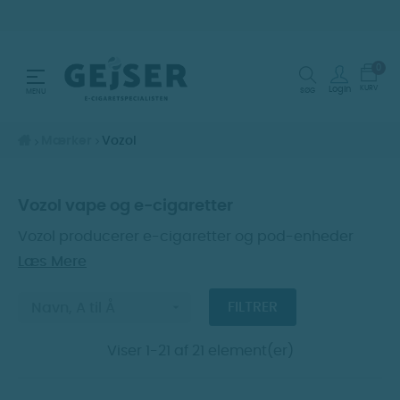
0
Toggle navigation
☰
KURV
Login
SØG
MENU
Mærker
Vozol
Vozol vape og e-cigaretter
Vozol producerer e-cigaretter og pod-enheder
med fokus på brugervenlighed og enkel betjening.
Læs Mere
Mærket er især kendt for sine engangsmodeller og
genopladelige pod-systemer, som gør det let at

FILTRER
Navn, A til Å
komme i gang uden avancerede indstillinger.
Produkterne kombinerer kompakt design med
Viser 1-21 af 21 element(er)
funktionel opbygning og er udviklet til at fungere
stabilt i daglig brug.