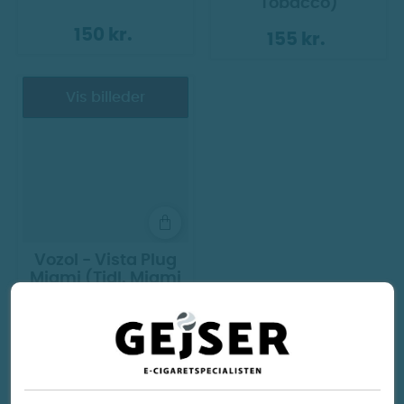
Tobacco)
150 kr.
155 kr.
Vis billeder
Vozol - Vista Plug
Miami (Tidl. Miami
Menthol)
155 kr.