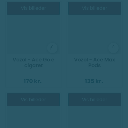
Blandt modellerne findes Vozol Vista Plug, et
Vis billeder
Vis billeder
genopladeligt pod-system med udskiftelige
forudfyldte pods. Systemet er designet til at give en
ensartet dampoplevelse og minimal
vedligeholdelse, hvor pod’en udskiftes som helhed.
Alle produkter fra Vozol følger gældende TPD-
regler og er tilpasset det europæiske marked.
Vozol - Ace Go e
Vozol - Ace Max
cigaret
Pods
170 kr.
135 kr.
Vis billeder
Vis billeder