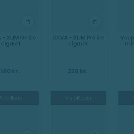
- XLIM Go 2 e
OXVA - XLIM Pro 3 e
Voop
cigaret
cigaret
min
180 kr.
320 kr.
is billeder
Vis billeder