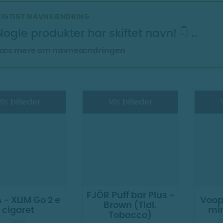
VIGTIGT NAVNEÆNDRING
Nogle produkter har skiftet navn! 👇
.
.
Læs mere om navneændringen
is billeder
Vis billeder
FJÖR Puff bar Plus -
- XLIM Go 2 e
Voop
Brown (Tidl.
cigaret
min
Tobacco)
Vape
E