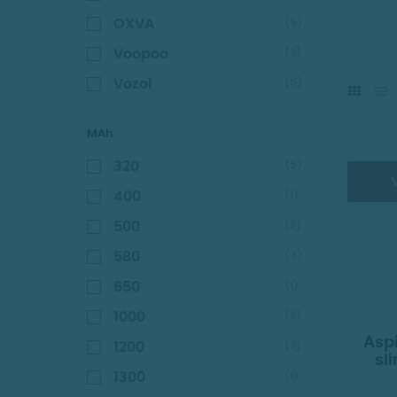
OXVA
(5)
Voopoo
(3)
Vozol
(5)
MAh
320
(5)
V
400
(1)
500
(2)
580
(4)
650
(1)
1000
(3)
Aspi
1200
(3)
sl
1300
(1)