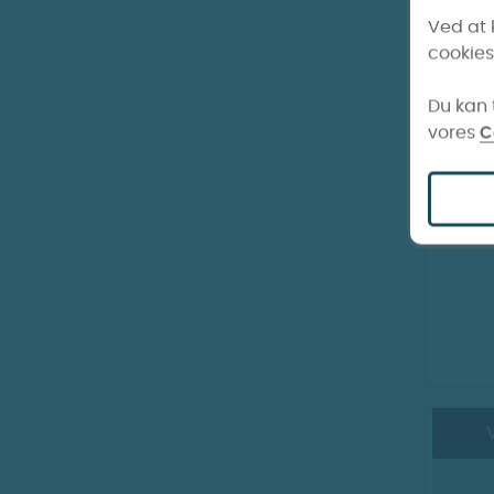
V
Ved at 
cookies
Du kan t
vores
C
Innok
V