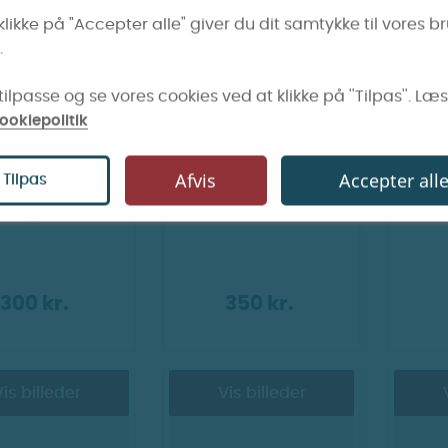
is billeder
Vis billeder
klikke på "Accepter alle" giver du dit samtykke til vores b
.
ilpasse og se vores cookies ved at klikke på ''Tilpas''. Læ
ookiepolitik
Afvis
Accepter all
Tilpas
in - Plexus Pro
OXVA - Nexlim 2 Kit
OXV
e cigaret
300 kr.
350 kr.
is billeder
Vis billeder