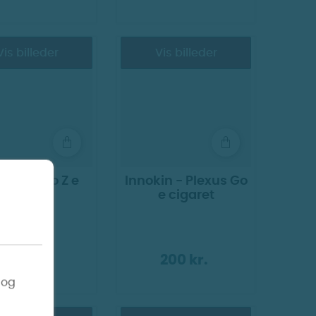
Vis billeder
Vis billeder
OKIN - Go Z e
Innokin - Plexus Go
cigaret
e cigaret
260 kr.
200 kr.
 og