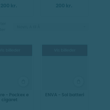
200 kr.
200 kr.
ter

Navn, A til Å
ter:
Vis billeder
Vis billeder
re - Pockex e
ENVA - Sol batteri
cigaret