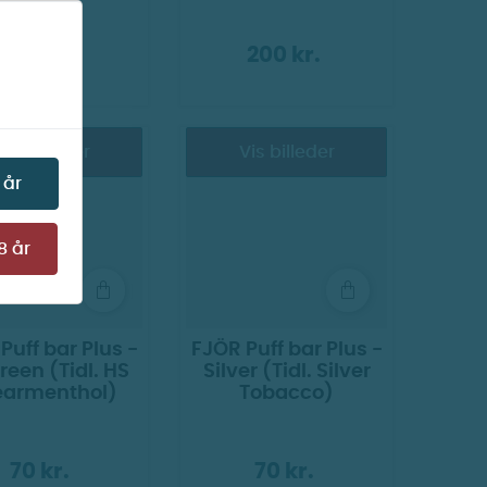
250 kr.
200 kr.
Vis billeder
Vis billeder
 år
8 år
Puff bar Plus -
FJÖR Puff bar Plus -
reen (Tidl. HS
Silver (Tidl. Silver
earmenthol)
Tobacco)
70 kr.
70 kr.