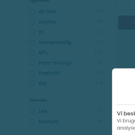
Egenskab
Air flow
(12)
Display
(5)
V
DL
(1)
Genopladelig
(13)
MTL
(29)
Pass-through
(6)
Præfyldt
(12)
FJÖR 
SWT
RDL
(14)
Størrelse
Lille
(4)
Vi besk
Vi brug
Medium
(5)
analyse