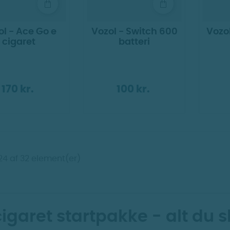
l - Ace Go e
Vozol - Switch 600
Vozol
cigaret
batteri
170 kr.
100 kr.
-24 af 32 element(er)
cigaret startpakke - alt du 