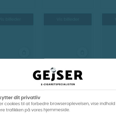
is billeder
Vis billeder
Puff bar Plus -
Innokin - Endura
INN
 (Tidl. SWT
Apex e cigaret
Menthol)
70 kr.
300 kr.
ytter dit privatliv
er cookies til at forbedre browseroplevelsen, vise indhold
re trafikken på vores hjemmeside.