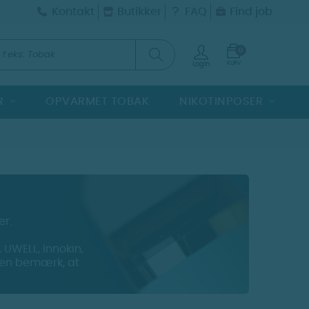
Kontakt
Butikker
FAQ
Find job
0
KURV
Login
R
OPVARMET TOBAK
NIKOTINPOSER
er.
 UWELL, Innokin,
 men bemærk, at