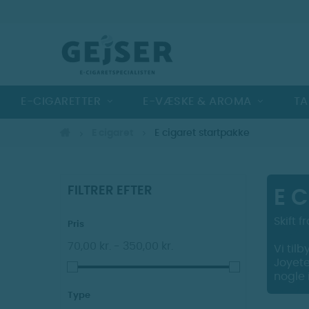
E-CIGARETTER
E-VÆSKE & AROMA
TA
E cigaret
E cigaret startpakke
FILTRER EFTER
E 
Skift 
Pris
70,00 kr. - 350,00 kr.
Vi til
Joyete
nogle 
Type