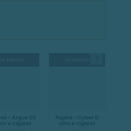
Vis billeder
Vis billeder
oo - Argus G2
Aspire - Cyber G
FJÖR 
i+ e cigaret
slim e cigaret
Blue 
 Cigaret Pod Kits
Vape