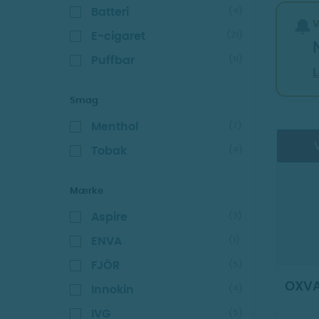
Batteri
(4)
🔔
E-cigaret
(21)
Puffbar
(11)
Smag
Menthol
(7)
V
Tobak
(4)
Mærke
Aspire
(3)
ENVA
(1)
FJÖR
(5)
OXVA 
Innokin
(4)
IVG
(5)