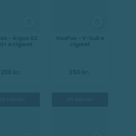
oo - Argus G2
VooPoo - V-Suit e
i+ e cigaret
cigaret
200 kr.
350 kr.
Vis billeder
Vis billeder