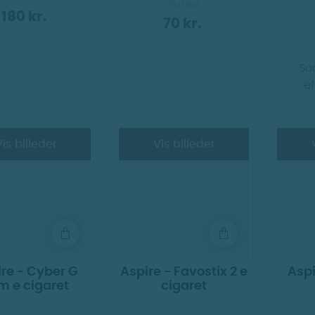
Puff Bar
180 kr.
70 kr.
Sor
ef
is billeder
Vis billeder
re - Cyber G
Aspire - Favostix 2 e
Aspi
im e cigaret
cigaret