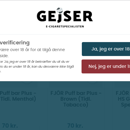
200 kr.
250 kr.
is billeder
Vis billeder
verificering
Ja, jeg er over 18
være over 18 år for at tilgå denne
ide.
ke 'Ja, jeg er over 18 år bekræfter du at du er
is du er under 18 år, kan du desværre ikke tilgå
Nej, jeg er under 1
.
Puff bar Plus -
FJÖR Puff bar Plus -
FJÖR 
(Tidl. Menthol)
Brown (Tidl.
HS G
Tobacco)
Sp
70 kr.
70 kr.