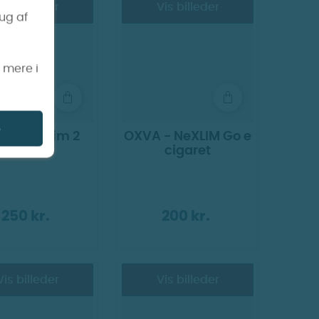
Vis billeder
Vis billeder
rug af
s mere i
e
A - Nexlim 2
OXVA - NeXLIM Go e
Mini
cigaret
250 kr.
200 kr.
Vis billeder
Vis billeder