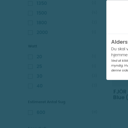
1350
(1)
1500
(6)
1800
(2)
2000
(1)
V
Alders
Watt
Du skal 
hjemmes
20
(1)
Ved at klik
myndig. Hv
25
(1)
denne side
30
(3)
40
(3)
FJÖR 
Blue 
Estimeret Antal Sug
600
(11)