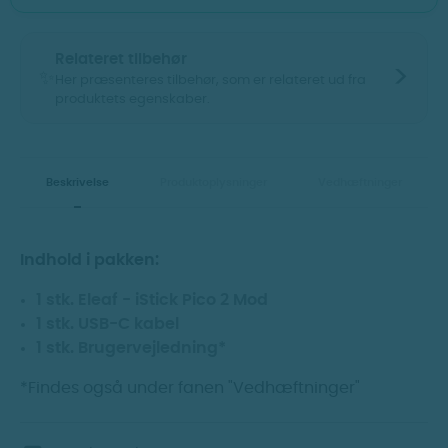
Relateret tilbehør
>
✨
Her præsenteres tilbehør, som er relateret ud fra
produktets egenskaber.
Vis billeder
Vis billeder
Beskrivelse
Produktoplysninger
Vedhæftninger
Indhold i pakken:
1 stk. Eleaf - iStick Pico 2 Mod
1 stk. USB-C kabel
1 stk. Brugervejledning*
Golisi - S30 IMR
Insano - 10ml.
*Findes også under fanen "Vedhæftninger"
3000 mAh
Nikotin base - 20MG
MOD Batterier
Nikotin