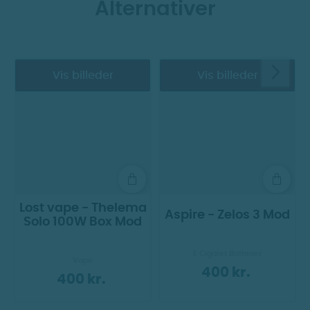
Alternativer
sikkert.
Læs mere om korrekt bortskaffelse af
batterier her
.
Vis billeder
Vis billeder
Lost vape - Thelema
Aspire - Zelos 3 Mod
Solo 100W Box Mod
E Cigaret Batterier
Vape
400 kr.
400 kr.