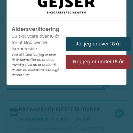
Farve:
Sølv
Gun Metal
Rose gold
Sort
Aldersverificering
Du skal være over 18 år
for at tilgå denne
Ja, jeg er over 18 år
hjemmeside.
Ved at klikke 'Ja, jeg er over
LÆG I KURV
18 år bekræfter du at du er
Nej, jeg er under 18 år
myndig. Hvis du er under 18
år, kan du desværre ikke tilgå
denne side.
02
34
01
Din ordre afsendes om
t
m
s
i dag
PÅ LAGER I DE FLESTE BUTIKKER
Se lagerstatus i din butik - klik her
8. aug. 2026 11:00
Lagerstatus blev indlæst sidst: