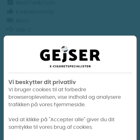
Mod/Tank/Coils
180 kr.
64 kr.
Knapaktivering
18650
USB-C
TPD Godkendt
Eleaf – iStick Pico 2 MOD
Eleaf iStick Pico 2 er et kompakt single-18650 mod
med op til 75W effekt. Enheden har klassisk 510-
Vi beskytter dit privatliv
gevind og kan bruges med de fleste tanke til MTL,
Vi bruger cookies til at forbedre
RDL eller DL – afhængigt af valgt tank og coil.
browseroplevelsen, vise indhold og analysere
Pico 2 er en opdateret version af den populære
trafikken på vores hjemmeside.
Pico-serie og kombinerer robust
metalkonstruktion med et kompakt design.
Ved at klikke på "Accepter alle" giver du dit
samtykke til vores brug af cookies.
Tænd, sluk og knapbetjening på