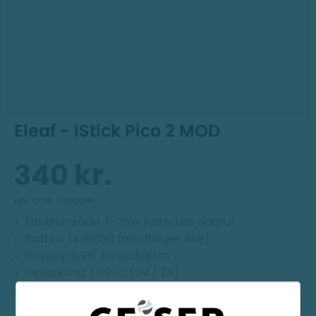
Dag til dag levering
Prismatch
30 dages returret
Eleaf - IStick Pico 2 MOD
340 kr.
Lev. omk. tillægges
Effektområde: 1–75W justerbar output
Batteri: 1 x 18650 (medfølger ikke)
Display: 0,96" farveskærm
Opladning: USB-C (5V / 2A)
Kompatibilitet: 510-gevind – passer til de fleste
tanke