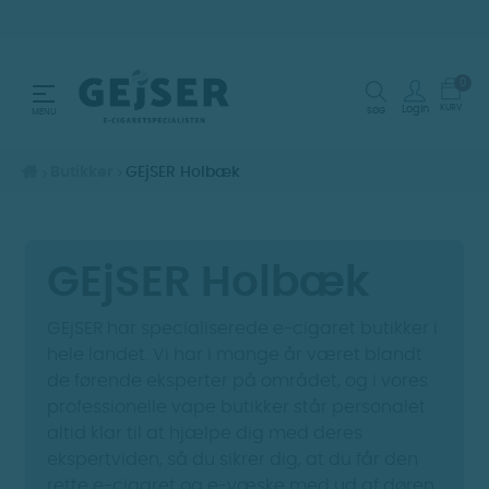
0
Toggle navigation
☰
KURV
Login
SØG
MENU
Butikker
GEjSER Holbæk
GEjSER Holbæk
GEjSER har specialiserede e-cigaret butikker i
hele landet. Vi har i mange år været blandt
de førende eksperter på området, og i vores
professionelle vape butikker står personalet
altid klar til at hjælpe dig med deres
ekspertviden, så du sikrer dig, at du får den
rette e-cigaret og e-væske med ud af døren.