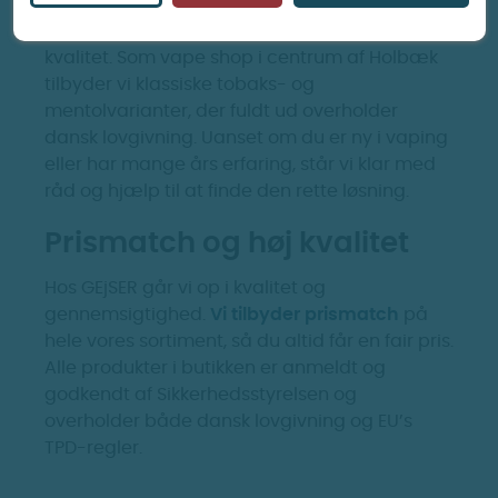
I GEjSER Holbæk finder du et bredt udvalg af
e-cigaretter, e-væsker og tilbehør i høj
kvalitet. Som vape shop i centrum af Holbæk
tilbyder vi klassiske tobaks- og
mentolvarianter, der fuldt ud overholder
dansk lovgivning. Uanset om du er ny i vaping
eller har mange års erfaring, står vi klar med
råd og hjælp til at finde den rette løsning.
Prismatch og høj kvalitet
Hos GEjSER går vi op i kvalitet og
gennemsigtighed.
Vi tilbyder prismatch
på
hele vores sortiment, så du altid får en fair pris.
Alle produkter i butikken er anmeldt og
godkendt af Sikkerhedsstyrelsen og
overholder både dansk lovgivning og EU’s
TPD-regler.