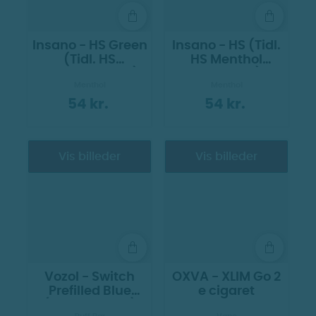
Insano - HS Green
Insano - HS (Tidl.
(Tidl. HS
HS Menthol
Spearmenthol)
Sensation)
Menthol
Menthol
54 kr.
54 kr.
Vis billeder
Vis billeder
Vozol - Switch
OXVA - XLIM Go 2
Prefilled Blue
e cigaret
(Tidl. Menthol)