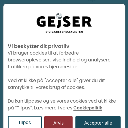
Puff Bar
Vape
75 kr.
180 kr.
E-cigaret butik i Holbæk
Velkommen til GEjSER i Holbæk – din lokale
Vi beskytter dit privatliv
vape shop og e-cigaretbutik midt på
Vi bruger cookies til at forbedre
Ahlgade. Du finder os på Ahlgade 74, hvor
browseroplevelsen, vise indhold og analysere
vores personale står klar til at hjælpe dig med
trafikken på vores hjemmeside.
alt inden for e-cigaretter, e-væsker og
tilbehør. Vi giver dig altid ærlig rådgivning, så
Ved at klikke på "Accepter alle" giver du dit
du får det udstyr, der passer bedst til dine
samtykke til vores brug af cookies.
behov.
Du kan tilpasse og se vores cookies ved at klikke
Stort sortiment af e-
på ''Tilpas''. Læs mere i vores
Cookiepolitik
cigaretter og e-væsker
Afvis
Accepter alle
Tilpas