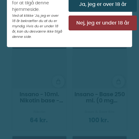
for at tilgå denne
Ja, jeg er over 18 år
hjemmeside.
Ved at klikke 'Ja, jeg er over
18 år bekræfter du at du er
Nej, jeg er under 18 år
myndig. Hvis du er under 18
år, kan du desværre ikke tilgå
denne side.
Vis billeder
Vis billeder
Insano - 10ml.
Insano - Base 250
Nikotin base -
ml. (0 mg
20MG
Nikotinfri)
Nikotin
Baser & Base Kits
64 kr.
100 kr.