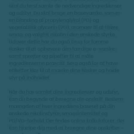
skal du først samle de nødvendige ingredienser
og udstyr. Du skal bruge en basevæske, som er
en blanding af propylenglykol (PG) og
vegetabilsk glycerin (VG), aromaer til at tilføre
smag, og valgfrit nikotin i den ønskede styrke.
Udover dette har du også brug for tomme
flasker til at opbevare den færdige e-væske,
samt sprøjter og pipetter til at måle
ingredienserne præcist. Sørg også for at have
etiketter klar til at mærke dine flasker og holde
styr på indholdet.
Når du har samlet dine ingredienser og udstyr,
kan du begynde at beregne din opskrift. Bestem
mængden af hver ingrediens baseret på din
ønskede nikotinstyrke, smagsintensitet og
PG/VG-forhold. Der findes online kalkulatorer, der
kan hjælpe dig med at beregne dine opskrifter -