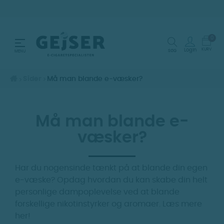
0
Toggle navigation
☰
KURV
Login
SØG
MENU
Sider
Må man blande e-væsker?
Må man blande e-
væsker?
Har du nogensinde tænkt på at blande din egen
e-væske? Opdag hvordan du kan skabe din helt
personlige dampoplevelse ved at blande
forskellige nikotinstyrker og aromaer. Læs mere
her!