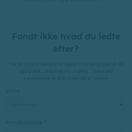
Hverdage 08-22 & Weekend 09-15
Fandt ikke hvad du ledte
efter?
Har du brug for hjælp eller mangler du hurtig svar på dit
spørgsmål, så kontakt os endelig - Vores rare
kundeservice er altid glade for at hjælpe!
Emne
E-mail adresse