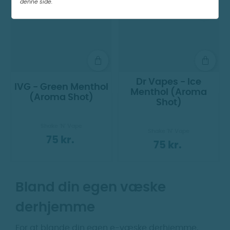
denne side.
Dr Vapes - Ice
IVG - Green Menthol
Menthol (Aroma
(Aroma Shot)
Shot)
Shake 'N' Vape
Shake 'N' Vape
75 kr.
75 kr.
Bland din egen væske
derhjemme
For at blande din egen e-væske derhjemme,