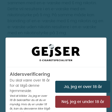
sammen med en e-væske med 6 mg nikotin.
Dette vil resultere i en e-væske med en
nikotinstyrke på 9 mg. På samme måde kan
blanding af en e-væske med 6 mg nikotin og en
e-væske uden nikotin resultere i en e-væske
med en nikotinstyrke på 3 mg.
Du har også mulighed for at blande forskellige
aromaer sammen for at skabe den smag, du
ønsker i din e-væske. Denne fleksibilitet giver dig
mulighed for at tilpasse din dampoplevelse efter
dine personlige præferencer og behov.
Aldersverificering
Du skal være over 18 år
for at tilgå denne
Ja, jeg er over 18 år
hjemmeside.
Ved at klikke 'Ja, jeg er over
18 år bekræfter du at du er
Nej, jeg er under 18 år
Vis billeder
Vis billeder
myndig. Hvis du er under 18
år, kan du desværre ikke tilgå