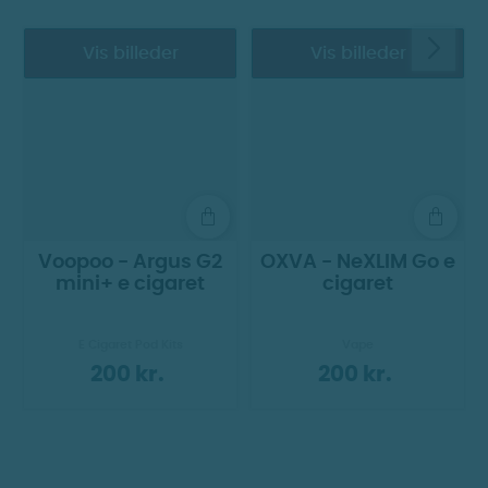
Vis billeder
Vis billeder
Voopoo - Argus G2
OXVA - NeXLIM Go e
mini+ e cigaret
cigaret
E Cigaret Pod Kits
Vape
200 kr.
200 kr.