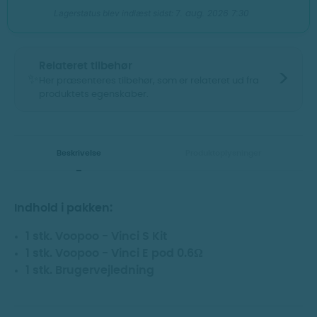
7. aug. 2026 7:30
Lagerstatus blev indlæst sidst:
Relateret tilbehør
>
✨
Her præsenteres tilbehør, som er relateret ud fra
produktets egenskaber.
Vis billeder
Vis billeder
Beskrivelse
Produktoplysninger
Indhold i pakken:
1 stk. Voopoo - Vinci S Kit
1 stk. Voopoo - Vinci E pod 0.6
Ω
1 stk. Brugervejledning
Voopoo - Vinci PnP
Voopoo - Vinci E
X cartridge dtl (2
Cartridge (2 PCS)
PCS)