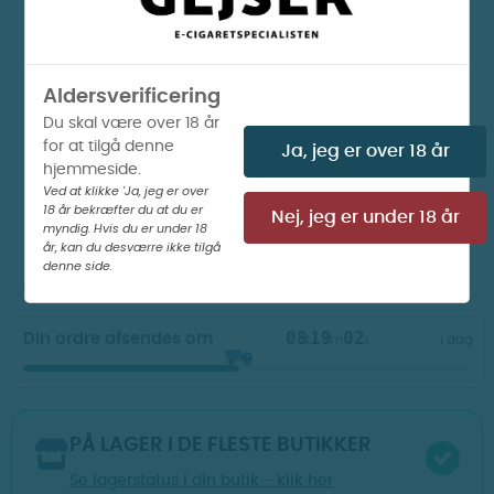
væsker til denne model
Farve:
Aldersverificering
Du skal være over 18 år
Guld
Blå
Sort
for at tilgå denne
Ja, jeg er over 18 år
hjemmeside.
Ved at klikke 'Ja, jeg er over
18 år bekræfter du at du er
Nej, jeg er under 18 år
myndig. Hvis du er under 18
LÆG I KURV
år, kan du desværre ikke tilgå
denne side.
PÅ LAGER I WEBSHOP

08
19
01
Din ordre afsendes om
t
m
s
i dag
PÅ LAGER I DE FLESTE BUTIKKER
Se lagerstatus i din butik - klik her