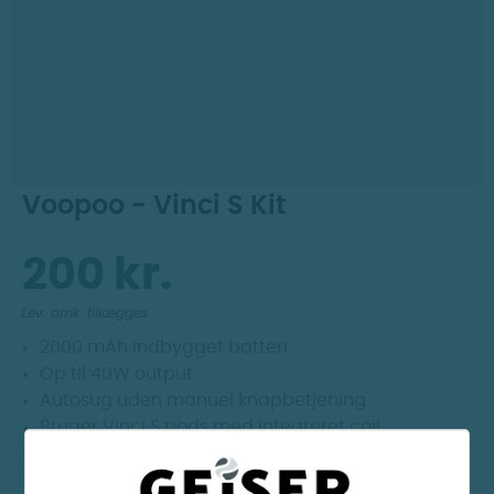
Dag til dag levering
Prismatch
30 dages returret
Voopoo - Vinci S Kit
200 kr.
Lev. omk. tillægges
2000 mAh indbygget batteri
Op til 40W output
Autosug uden manuel knapbetjening
Bruger Vinci S pods med integreret coil
Trinløs airflow på siden af enheden
OBS. Vi anbefaler 50VG/50PG eller tykkere