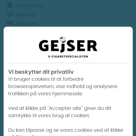
Batteri/Pods
Pods
Pods
Autosug
100 kr.
100 kr.
2000mAh
USB-C
TPD Godkendt
Voopoo – Vinci S
Voopoo Vinci S er et kompakt podsystem med
Vi beskytter dit privatliv
indbygget batteri, autosug og justerbar airflow.
Vi bruger cookies til at forbedre
Enheden har et batteri på 2000 mAh, kan yde op
browseroplevelsen, vise indhold og analysere
til 40W og bruger Vinci S pods med integreret
trafikken på vores hjemmeside.
coil. Det betyder, at hele podden udskiftes, når
coilen er slidt. Vinci S er især relevant til MTL og
Ved at klikke på "Accepter alle" giver du dit
RDL afhængigt af valgt pod og airflow-indstilling.
samtykke til vores brug af cookies.
Ekstra pods til Voopoo Vinci S
Du kan tilpasse og se vores cookies ved at klikke