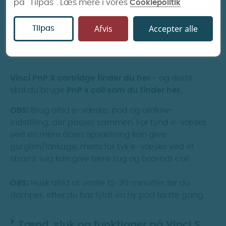
på ''Tilpas''. Læs mere i vores
Cookiepolitik
Vinci S bruger Vinci E pods med integreret coil,
som du finder her.
Afvis
Accepter alle
Tilpas
Du kan også tilkøbe 5ml Vinci PnP x Cartridge
hvor du selv kan skifte brænder.
Vinci PnP X cartridge finder du her
- og dertil
skal du bruge
PnP x coil som du finder her.
OBS:
Brug altid e-væske, pod og airflow-
indstilling, der passer sammen. For tynd e-væske
ved en mere åben opsætning kan give
gurglen/lækage, mens for tyk e-væske ved et
stramt sug kan give tørre sug og brændt coil.
OBS:
Husk altid at vente 15-20 minutter før du
damper, efter du har fyldt en ny pod første gang.
Tænd, sluk og funktioner på Vinci S