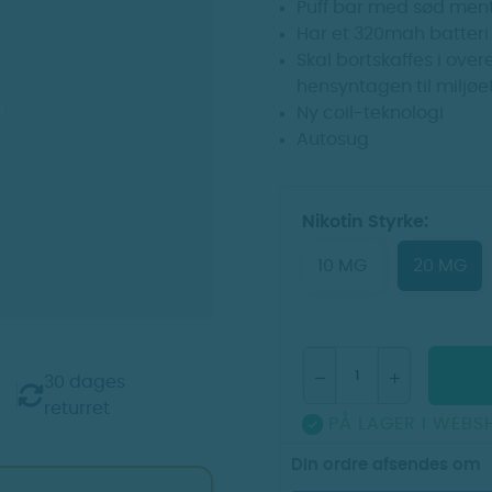
Puff bar med sød ment
Har et 320mah batteri 
Skal bortskaffes i ov
hensyntagen til miljøe
r
Ny coil-teknologi
Autosug
Nikotin Styrke:
10 MG
20 MG
30 dages
returret
PÅ LAGER I WEBS

Din ordre afsendes om