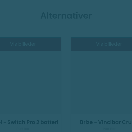
Alternativer
Vis billeder
Vis billeder
l - Switch Pro 2 batteri
Brize - Vincibar Cr
Puff Bar
Puff Bar