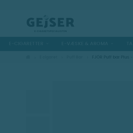
E-CIGARETTER
E-VÆSKE & AROMA
TA
E cigaret
Puff Bar
FJÖR Puff bar Plus 