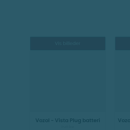
Vis billeder
Vozol - Vista Plug batteri
Vozo
Puff Bar