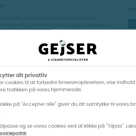
rk.
Ven
 bortskaffe den på en genbrugsstation for
I
kningen. Brugte batterier kan også indleveres i
 sørge for at bortskaffe dem korrekt.
gnet til at være brugervenlig og bekvem. Den fungerer v
ytter dit privatliv
erer gennem mundstykket. Der er ikke behov for at trykke
er cookies til at forbedre browseroplevelsen, vise indhold
 at spare batteriet.
re trafikken på vores hjemmeside.
yrker tilgængelige er puffbaren designet til at tilfredsst
klikke på "Accepter alle" giver du dit samtykke til vores b
bel.
.
ilpasse og se vores cookies ved at klikke på ''Tilpas''. Læ
rseglede indpakning.
ookiepolitik