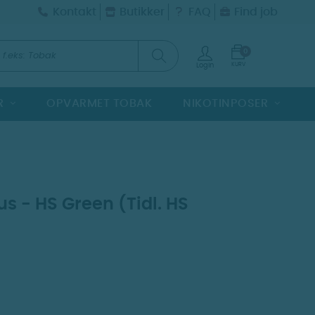
Kontakt
Butikker
FAQ
Find job
0
KURV
Login
R
OPVARMET TOBAK
NIKOTINPOSER
us - HS Green (Tidl. HS