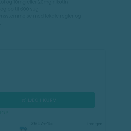
ol og 10mg eller 20mg nikotin
og op til 600 sug
erensstemmelse med lokale regler og
t
LÆG I KURV
HOP
20
17
45
t
m
s
i morgen