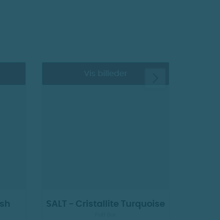
Vis billeder
ush
SALT - Cristallite Turquoise
Briz
Puff Bar