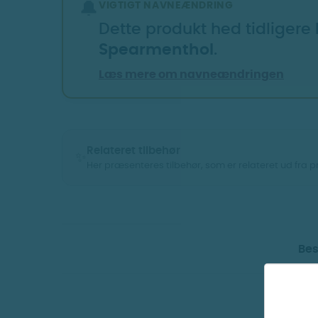
🔔
VIGTIGT NAVNEÆNDRING
Dette produkt hed tidligere
Spearmenthol
.
Læs mere om navneændringen
Relateret tilbehør
✨
Her præsenteres tilbehør, som er relateret ud fra 
Vis billeder
Bes