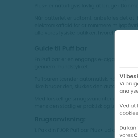
Plus+ er naturligvis lovlig at bruge i Danma
Når batteriet er udtømt, anbefales det at
elektronikaffald for at minimere miljøpåvir
alle vores fysiske butikker, hvorefter vi vil
Guide til Puff bar
En Puff bar er en engangs e-cigaret, desi
gennem mundstykket.
Vi besk
Puffbaren tænder automatisk, når du inhal
Vi brug
ikke bruger den, slukkes den automatisk for
analyse
Med forskellige smagsvarianter og nikotinst
Ved at 
mens den stadig er praktisk og transporta
cookies
Brugsanvisning:
Du kan t
1. Pak din FJÖR Puff bar Plus+ ud af den fo
vores
C