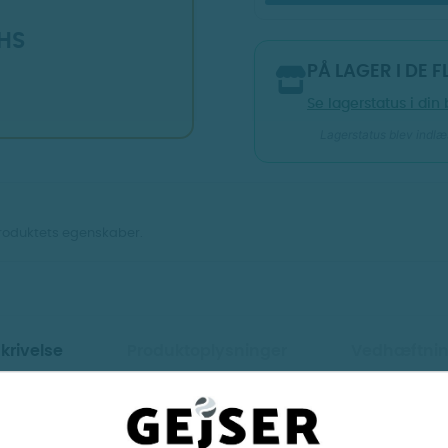
HS
PÅ LAGER I DE 
Se lagerstatus i din 
Lagerstatus blev indlæs
produktets egenskaber.
Vis billeder
Vis billeder
krivelse
Produktoplysninger
Vedhæftnin