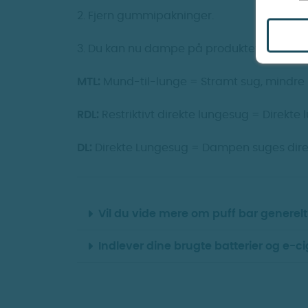
2. Fjern gummipakninger.
3. Du kan nu dampe på produktet.
MTL:
Mund-til-lunge = Stramt sug, mindre
RDL:
Restriktivt direkte lungesug = Direk
DL:
Direkte Lungesug = Dampen suges direk
Vil du vide mere om puff bar generelt
Indlever dine brugte batterier og e-ci