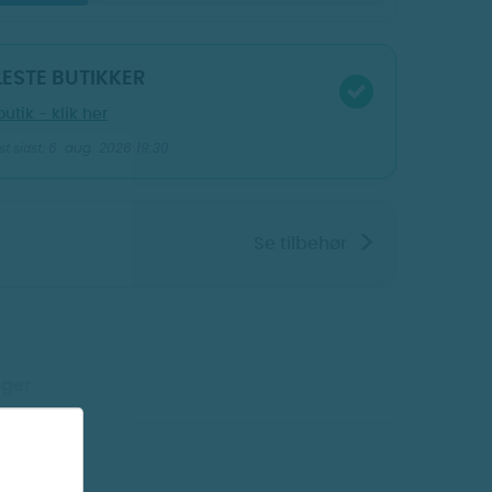
FLESTE BUTIKKER
butik - klik her
6. aug. 2026 19:30
t sidst:
>
Se tilbehør
Vis billeder
ger