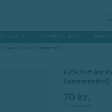
NKE & COILS
BATTERIER & MODS
TILBEHØ
- HS Green (Tidl. HS Spearmenthol)
FJÖR Puff Bar Pl
Spearmenthol)
70 kr.
Lev. omk. tillægges