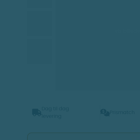
Vis billede
Dag til dag
Prismatch
levering