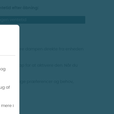
tetid efter åbning:
ngen ventetid
ed at inhalere dampen direkte fra enheden
 på en knap for at aktivere den. Når du
 og
ille forskellige præferencer og behov,
rug af
s mere i