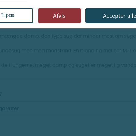
Afvis
Accepter all
Tilpas
 mængde damp, den type sug der minder mest om suget
te lungesug men med modstand. En blanding mellem MTL o
te i lungerne, meget damp og suget er meget lig vandp
?
garetter