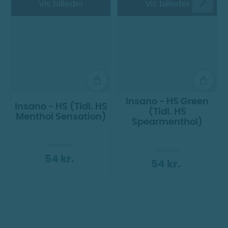
Vis billeder
Vis billeder
Insano - HS Green
Insano - HS (Tidl. HS
(Tidl. HS
Menthol Sensation)
Spearmenthol)
Menthol
Menthol
54 kr.
54 kr.