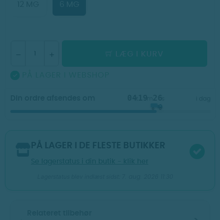
12 MG
6 MG
LÆG I KURV
PÅ LAGER I WEBSHOP

04
19
25
Din ordre afsendes om
t
m
s
i dag
PÅ LAGER I DE FLESTE BUTIKKER
Se lagerstatus i din butik - klik her
7. aug. 2026 11:30
Lagerstatus blev indlæst sidst:
Relateret tilbehør