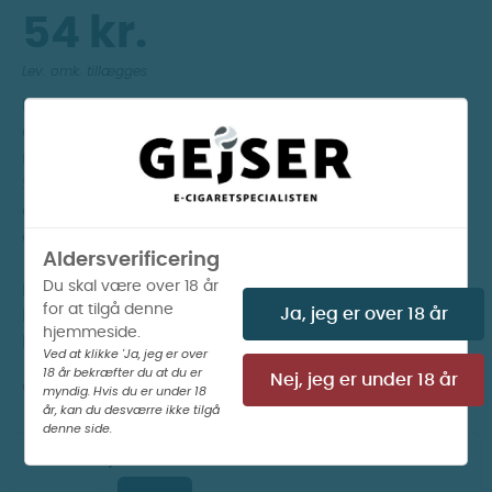
54 kr.
Lev. omk. tillægges
Denne 10 ml e-væske med mentholsmag tilbyder
en frisk og kølig dampoplevelse, der minder om
moderat kølende menthol. Blandingsforholdet på
50/50 VG/PG sikrer en god balance mellem smag
og dampproduktion, velegnet til de fleste e-
cigaretter.
Aldersverificering
Du skal være over 18 år
Nikotinstyrkerne spænder fra 6 mg til 12 mg, så du
for at tilgå denne
Ja, jeg er over 18 år
kan vælge den styrke, der passer bedst til dine
hjemmeside.
behov.
Ved at klikke 'Ja, jeg er over
18 år bekræfter du at du er
Nej, jeg er under 18 år
OBS! Væsken er 50VG/50PG.
myndig. Hvis du er under 18
år, kan du desværre ikke tilgå
denne side.
Nikotin Styrke: