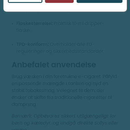
Producent:
Insano e-væsker er produceret i
Europa og er alle TPD-godkendte.
Flaskestørrelse:
Praktisk 10 ml dripper-
flaske.
TPD-konform:
Overholder alle EU-
reguleringer og sikkerhedsstandarder.
Anbefalet anvendelse
Brug væsken i din foretrukne e-cigaret. Påfyld
en passende mængde i tanken og nyd en
stabil tobakssmag. Velegnet til dem, der
ønsker at skifte fra traditionelle cigaretter til
dampning.
Bemærk:
Opbevares sikkert utilgængeligt for
børn og kæledyr, og undgå direkte sollys eller
varme.