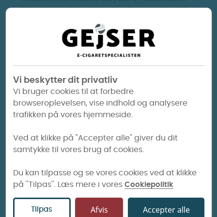
dampoplevelse af mentholsmag lavet med
naturlig aroma. Grey fokuserer primært på at
levere en balanceret og moderat kølende
mentholsmag. Grey er derfor ideel for dem,
der søger en afbalanceret og moderat
kølende mentholoplevelse med en glat
Vi beskytter dit privatliv
smagsprofil.
Vi bruger cookies til at forbedre
browseroplevelsen, vise indhold og analysere
Smagsprofil:
Balanceret og moderat
trafikken på vores hjemmeside.
kølende mentholsmag.
Ved at klikke på "Accepter alle" giver du dit
Nikotinstyrker:
Tilgængelig i 6 mg og 12 mg
samtykke til vores brug af cookies.
for forskellige præferencer.
Du kan tilpasse og se vores cookies ved at klikke
PG/VG-forhold:
Balanceret 50%
på ''Tilpas''. Læs mere i vores
Cookiepolitik
propylenglycol (PG) og 50% vegetabilsk
glycerin (VG).
Afvis
Accepter alle
Tilpas