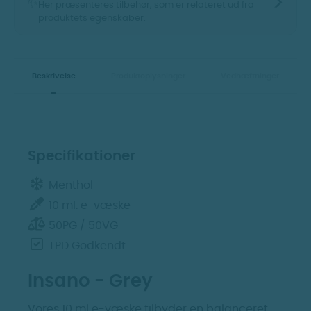
>
✨
Her præsenteres tilbehør, som er relateret ud fra
produktets egenskaber.
Vis billeder
Vis billeder
Beskrivelse
Produktoplysninger
Vedhæftninger
Specifikationer
Menthol
10 ml. e-væske
Insano - PR (Tidl. PR
Insano - RY4
Tobacco)
50PG / 50VG
TPD Godkendt
Færdigblandet E-Væske
Færdigblandet E-Væske
30 kr.
30 kr.
Insano - Grey
Vores 10 ml e-væske tilbyder en balanceret