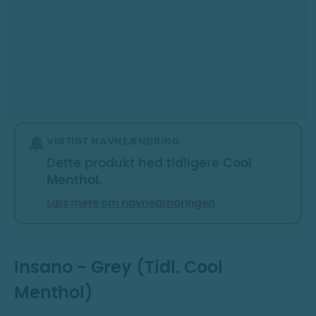
Dag til dag levering
Prismatch
30 dages returret
🔔
VIGTIGT NAVNEÆNDRING
Dette produkt hed tidligere
Cool
Menthol
.
Læs mere om navneændringen
Insano - Grey (Tidl. Cool
Menthol)