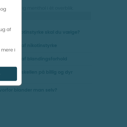
ld til kraftig menthol i ét overblik.
 og
30%
rug af
vilken nikotinstyrke skal du vælge?
ilpasning af nikotinstyrke
s mere i
ilpasning af blandingsforhold
vad er forskellen på billig og dyr
e
ske?
vorfor blander man selv?