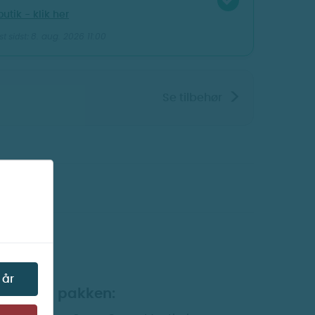
butik - klik her
8. aug. 2026 11:00
t sidst:
>
Se tilbehør
Vis billeder
 år
dehold i pakken: