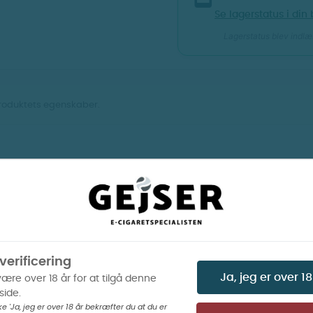
Se lagerstatus i din 
Lagerstatus blev indlæs
produktets egenskaber.
Vis billeder
Vis billeder
Beskrivelse
Produktoplysninger
verificering
Ja, jeg er over 18
være over 18 år for at tilgå denne
Menthol (Aroma shot)
In
ide.
ke 'Ja, jeg er over 18 år bekræfter du at du er