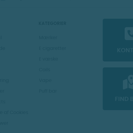
KATEGORIER
l
Mærker
de
E cigaretter
KON
E væske
Coils
ring
Vape
der
Puff bar
FIND 
cts
e af Cookies
ower