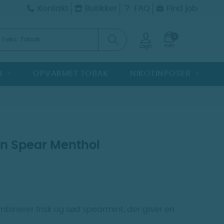
Kontakt
Butikker
FAQ
Find job
0
KURV
Login
R
OPVARMET TOBAK
NIKOTINPOSER
en Spear Menthol
binerer frisk og sød spearmint, der giver en