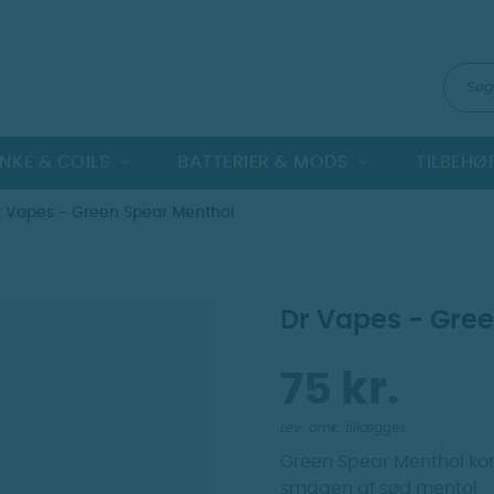
NKE & COILS
BATTERIER & MODS
TILBEHØ
r Vapes - Green Spear Menthol
Dr Vapes - Gre
75 kr.
Lev. omk. tillægges
Green Spear Menthol kom
smagen af sød mentol.