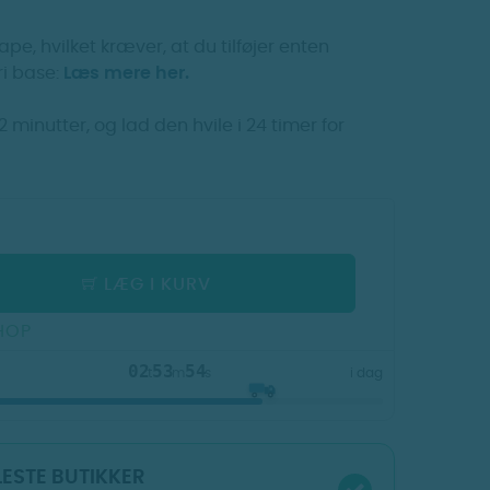
ape, hvilket kræver, at du tilføjer enten
ri base:
Læs mere her.
2 minutter, og lad den hvile i 24 timer for
LÆG I KURV
HOP
02
53
53
t
m
s
i dag
FLESTE BUTIKKER