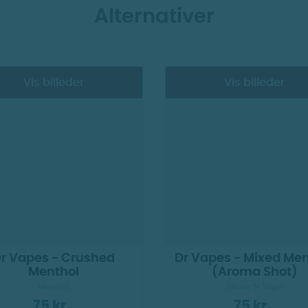
Alternativer
Vis billeder
Vis billeder
r Vapes - Crushed
Dr Vapes - Mixed Men
Menthol
(Aroma Shot)
Menthol
Shake 'N' Vape
75 kr.
75 kr.