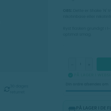
OBS:
Dette er Shake 'N' V
nikotinbase eller nikotinf
r
Ryst flasken grundigt i 1-
optimal smag.
PÅ LAGER I WEBS

Din ordre afsendes om
30 dages
returret
PÅ LAGER I DE 