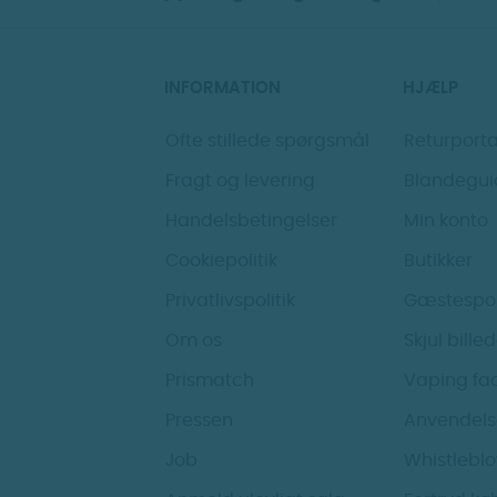
INFORMATION
HJÆLP
Ofte stillede spørgsmål
Returporta
Fragt og levering
Blandegui
Handelsbetingelser
Min konto
Cookiepolitik
Butikker
Privatlivspolitik
Gæstespo
Om os
Skjul bille
Prismatch
Vaping fa
Pressen
Anvendels
Job
Whistlebl