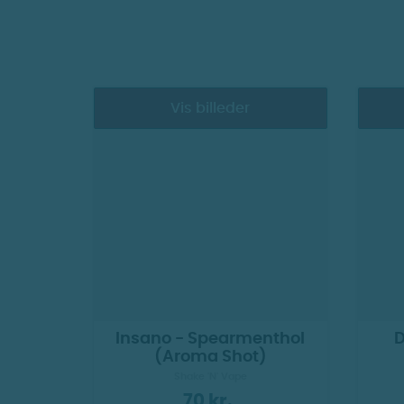
Vis billeder
Insano - Spearmenthol
D
(Aroma Shot)
Shake 'N' Vape
70 kr.