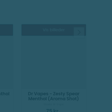
Vis billeder
thol
Dr Vapes - Zesty Spear
IVG
Menthol (Aroma Shot)
Shake 'N' Vape
75 kr.