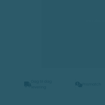
Vis billede
Dag til dag
Prismatch
levering