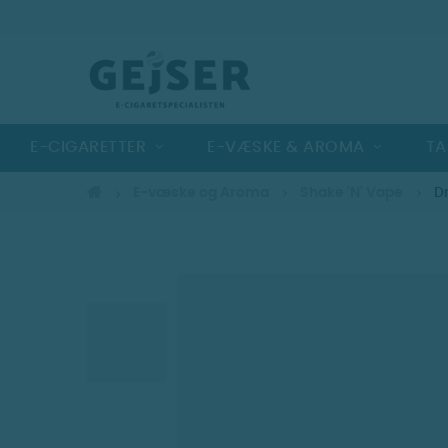
E-CIGARETTER
E-VÆSKE & AROMA
TA
E-væske og Aroma
Shake 'N' Vape
D