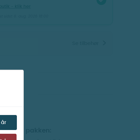
butik - klik her
6. aug. 2026 18:00
t sidst:
>
Se tilbehør
Vis billeder
 år
dehold i pakken: