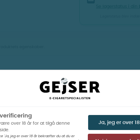
Se lagerstatus i din 
Lagerstatus blev indlæs
produktets egenskaber.
Vis billeder
Vis billeder
Beskrivelse
Produktoplysninger
cco (Aroma shot)
verificering
Ja, jeg er over 18
være over 18 år for at tilgå denne
 udviklet til hjemmeblanding, hvor smagen
In
ide.
ke 'Ja, jeg er over 18 år bekræfter du at du er
tobak. Aromaen kommer i en 60 ml flaske med 20