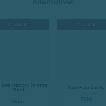
Alternativer
Vis billeder
Vis billeder
- Red Tobacco (Aroma
Vozol - Amber No. 
Shot)
Shake 'N' Vape
Shake 'N' Vape
75 kr.
75 kr.