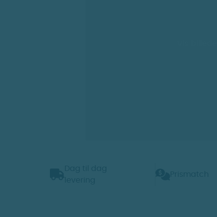
Vis billede
Dag til dag
Prismatch
levering