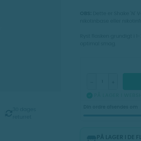
OBS:
Dette er Shake 'N' V
nikotinbase eller nikotinf
r
Ryst flasken grundigt i 1-
optimal smag.
PÅ LAGER I WEBS

Din ordre afsendes om
30 dages
returret
PÅ LAGER I DE 