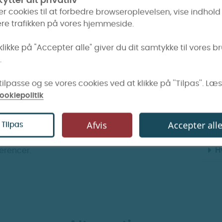
ytter dit privatliv
Fra mi
 det er første påfyldning på en ny brænder.
er cookies til at forbedre browseroplevelsen, vise indhold
re trafikken på vores hjemmeside.
raditionelle cigaretter til e-cigaretter.
klikke på "Accepter alle" giver du dit samtykke til vores b
H
edyr, og undgå direkte sollys eller varme.
.
T
de til selvblanding af e-væske?
ilpasse og se vores cookies ved at klikke på ''Tilpas''. Læ
jledning, hvor du selv kan indsætte de ønskede
T
ookiepolitik
yrke, så tag gerne et kig på vores
blande- og
H
Afvis
Accepter all
Tilpas
væ
r-trin instruktioner, så du nemt kan skabe den
H
erencer.