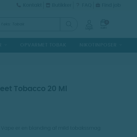
Kontakt
Butikker
FAQ
Find job
0
KURV
Login
R
OPVARMET TOBAK
NIKOTINPOSER
weet Tobacco 20 Ml
r Vape er en blanding af mild tobakssmag