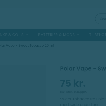
NKE & COILS
BATTERIER & MODS
TILBEHØ
olar Vape - Sweet Tobacco 20 ml
Polar Vape - S
75 kr.
Lev. omk. tillægges
Sweet Tobacco fra Pola
med søde undertoner.