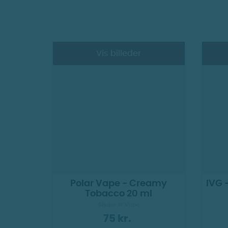
Vis billeder
Polar Vape - Creamy
IVG 
Tobacco 20 ml
Shake 'N' Vape
75 kr.