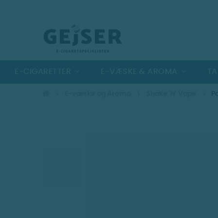
E-CIGARETTER
E-VÆSKE & AROMA
TA
E-væske og Aroma
Shake 'N' Vape
P