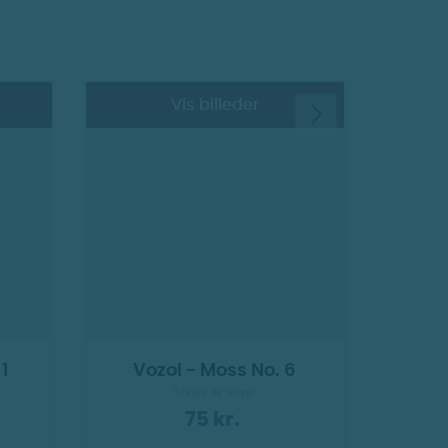
Vis billeder
Pol
1
Vozol - Moss No. 6
Shake 'N' Vape
75 kr.