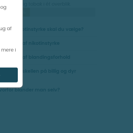
ld til kraftig tobak i ét overblik.
 og
40%
rug af
vilken nikotinstyrke skal du vælge?
ilpasning af nikotinstyrke
s mere i
ilpasning af blandingsforhold
vad er forskellen på billig og dyr
e
ske?
vorfor blander man selv?