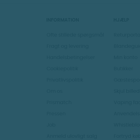
INFORMATION
HJÆLP
Ofte stillede spørgsmål
Returporta
Fragt og levering
Blandegui
Handelsbetingelser
Min konto
Cookiepolitik
Butikker
Privatlivspolitik
Gæstespo
Om os
Skjul bille
Prismatch
Vaping fa
Pressen
Anvendels
Job
Whistlebl
Anmeld ulovligt salg
Fortryd kø