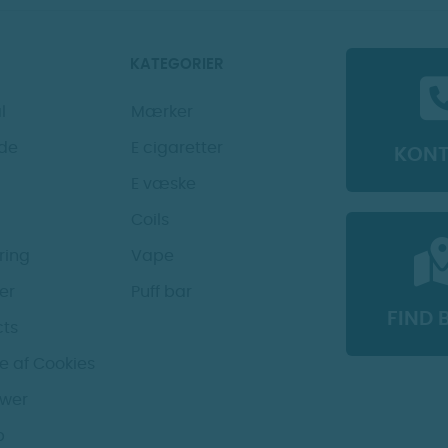
KATEGORIER
l
Mærker
de
E cigaretter
KON
E væske
Coils
ring
Vape
der
Puff bar
FIND 
cts
e af Cookies
ower
b