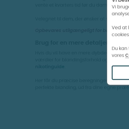
Vi besk
vente et kvarters tid før du damper, hvis
Vi brug
analyse
Velegnet til dem, der ønsker at skifte fra t
Ved at 
Opbevares utilgængeligt for børn og kæl
cookies
Brug for en mere detaljeret gui
Du kan t
Hvis du vil have en mere dybdegående ve
vores
C
værdier for blandingsforhold og nikotinst
nikotinguide
.
Her får du præcise beregninger og trin-fo
perfekte blanding, ud fra dine egne præf