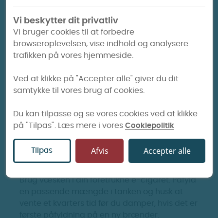
Yellow Menthol er til dig, der ønsker en mere
markant mentholaroma med tydelig kølende
Vi beskytter dit privatliv
karakter.
Vi bruger cookies til at forbedre
browseroplevelsen, vise indhold og analysere
trafikken på vores hjemmeside.
Ved at klikke på "Accepter alle" giver du dit
samtykke til vores brug af cookies.
Du kan tilpasse og se vores cookies ved at klikke
på ''Tilpas''. Læs mere i vores
Cookiepolitik
Afvis
Accepter alle
Tilpas
Anbefalet anvendelse
Brug væsken i din foretrukne e-cigaret. Påfyld
en passende mængde i tanken og husk at
vente et kvarters tid før du damper, hvis det er
første påfyldning på en ny brænder.