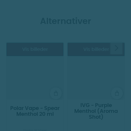
Alternativer
Vis billeder
Vis billeder
IVG - Purple
Polar Vape - Spear
Menthol (Aroma
Menthol 20 ml
Shot)
Shake 'N' Vape