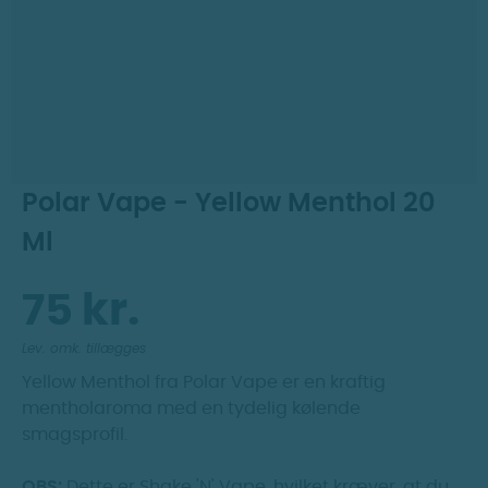
Dag til dag levering
Prismatch
30 dages returret
Polar Vape - Yellow Menthol 20
Ml
75 kr.
Lev. omk. tillægges
Yellow Menthol fra Polar Vape er en kraftig
mentholaroma med en tydelig kølende
smagsprofil.
OBS:
Dette er Shake 'N' Vape, hvilket kræver, at du