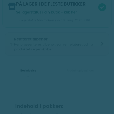
PÅ LAGER I DE FLESTE BUTIKKER
Se lagerstatus i din butik - klik her
9. aug. 2026 3:00
Lagerstatus blev indlæst sidst:
Relateret tilbehør
>
✨
Her præsenteres tilbehør, som er relateret ud fra
produktets egenskaber.
Vis billeder
Vis billeder
Beskrivelse
Produktoplysninger
Indehold i pakken: