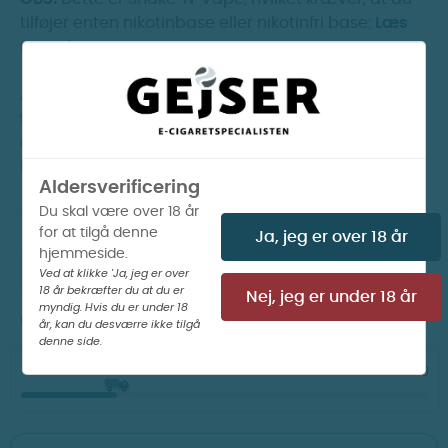
tilføjer enten nikotinbase eller nikotinfri base:
Læs
mere her.
Aromaen leveres som 20 ml koncentrat i en 60 ml
flaske. Fyld flasken op med base eller nikotinbase
efter ønsket styrke, ryst grundigt i 1-2 minutter, og
lad den hvile i 24 timer for optimal smag.
Aldersverificering
Du skal være over 18 år
for at tilgå denne
Ja, jeg er over 18 år
hjemmeside.
Ved at klikke 'Ja, jeg er over
LÆG I KURV
18 år bekræfter du at du er
Nej, jeg er under 18 år
myndig. Hvis du er under 18
PÅ LAGER I WEBSHOP

år, kan du desværre ikke tilgå
denne side.
10
42
50
Din ordre afsendes om
t
m
s
i dag