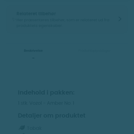
Relateret tilbehør
>
✨
Her præsenteres tilbehør, som er relateret ud fra
produktets egenskaber.
Vis billeder
Vis billeder
Beskrivelse
Produktoplysninger
Indehold i pakken:
1 stk. Vozol - Amber No. 1
Insano - 10ml.
Insano - 10ml.
Nikotinfri base -
Nikotin base - 20MG
Detaljer om produktet
0MG
Tobak
Nikotin
Nikotin