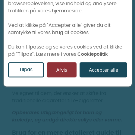
browseroplevelsen, vise indhold og analysere
trafikken på vores hjemmeside.
Ved at klikke på "Accepter alle" giver du dit
samtykke til vores brug af cookies.
Anbefalet anvendelse
Du kan tilpasse og se vores cookies ved at klikke
på ''Tilpas''. Læs mere i vores
Cookiepolitik
Brug væsken i din foretrukne e-cigaret. Påfyld
en passende mængde i tanken og husk at
Afvis
Accepter alle
Tilpas
vente et kvarters tid før du damper, hvis det er
første påfyldning på en ny brænder.
Velegnet til dem, der ønsker at skifte fra
traditionelle cigaretter til e-cigaretter.
Opbevares utilgængeligt for børn og
kæledyr, og undgå direkte sollys eller varme.
Brug for en mere detaljeret guide til