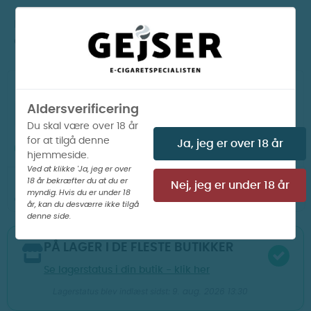
Ryst flasken grundigt i 1-2 minutter, og du er klar til
at dampe.
Aldersverificering
LÆG I KURV
Du skal være over 18 år
for at tilgå denne
Ja, jeg er over 18 år
PÅ LAGER I WEBSHOP

hjemmeside.
Ved at klikke 'Ja, jeg er over
00
14
55
18 år bekræfter du at du er
Din ordre afsendes om
t
m
s
i dag
Nej, jeg er under 18 år
myndig. Hvis du er under 18
år, kan du desværre ikke tilgå
denne side.
PÅ LAGER I DE FLESTE BUTIKKER
Se lagerstatus i din butik - klik her
9. aug. 2026 13:30
Lagerstatus blev indlæst sidst: