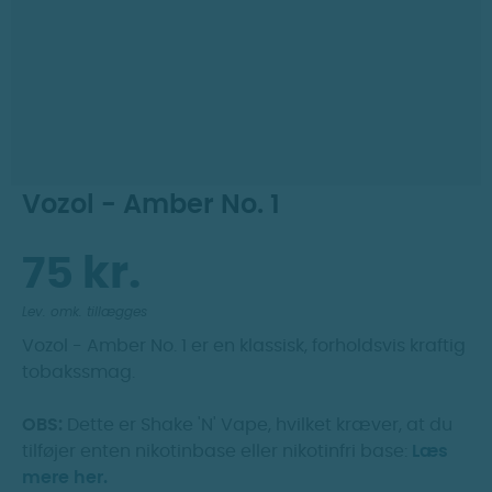
Dag til dag levering
Prismatch
30 dages returret
Vozol - Amber No. 1
75 kr.
Lev. omk. tillægges
Vozol - Amber No. 1 er en klassisk, forholdsvis kraftig
tobakssmag.
OBS:
Dette er Shake 'N' Vape, hvilket kræver, at du
tilføjer enten nikotinbase eller nikotinfri base:
Læs
mere her.