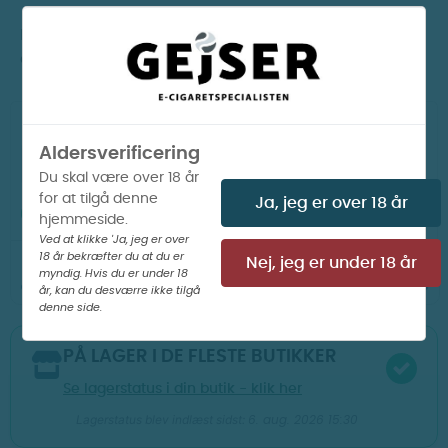
Ryst flasken grundigt i 1-2 minutter, og du er klar til
at dampe.
Aldersverificering
LÆG I KURV
Du skal være over 18 år
for at tilgå denne
Ja, jeg er over 18 år
PÅ LAGER I WEBSHOP

hjemmeside.
Ved at klikke 'Ja, jeg er over
18 år bekræfter du at du er
00
02
49
Din ordre afsendes om
Nej, jeg er under 18 år
t
m
s
i dag
myndig. Hvis du er under 18
år, kan du desværre ikke tilgå
denne side.
PÅ LAGER I DE FLESTE BUTIKKER
Se lagerstatus i din butik - klik her
6. aug. 2026 15:30
Lagerstatus blev indlæst sidst: