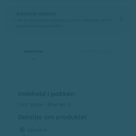
Relateret tilbehør
>
✨
Her præsenteres tilbehør, som er relateret ud fra
produktets egenskaber.
Vis billeder
Vis billeder
Beskrivelse
Produktoplysninger
Indehold i pakken:
1 stk. Vozol - Blue No. 4
Insano - 10ml.
Insano - 10ml.
Nikotinfri base -
Nikotin base - 20MG
Detaljer om produktet
0MG
Menthol
Nikotin
Nikotin