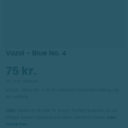
Dag til dag levering
Prismatch
30 dages returret
Vozol - Blue No. 4
75 kr.
Lev. omk. tillægges
Vozol - Blue No. 4 er en mentol med mild køling og
let sødme.
OBS:
Dette er Shake 'N' Vape, hvilket kræver, at du
tilføjer enten nikotinbase eller nikotinfri base:
Læs
mere her.