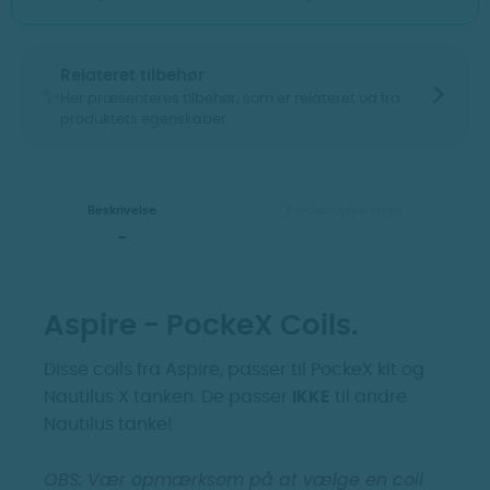
Relateret tilbehør
>
✨
Her præsenteres tilbehør, som er relateret ud fra
produktets egenskaber.
Vis billeder
Vis billeder
Beskrivelse
Produktoplysninger
Aspire - PockeX Coils.
Disse coils fra Aspire, passer til PockeX kit og
Nautilus X tanken. De passer
IKKE
til andre
Aspire - Pockex e
Aspire - Pockex
Nautilus tanke!
cigaret
Glas
OBS: Vær opmærksom på at vælge en coil