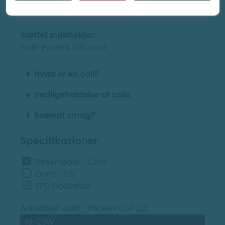
vandpibe.
Sættet indeholder:
5 stk. PockeX 0.6Ω coil
Hvad er en coil?
Vedligeholdelse af coils
Brændt smag?
Specifikationer
Reservedel - Coils
Ohm - 0.6
TPD Godkendt
Anbefalet watt - PockeX Coil 0,6
18-23W