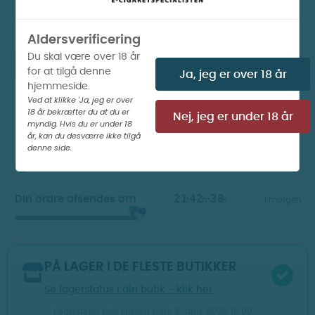
Ohm:
Aldersverificering
Du skal være over 18 år
0,6
for at tilgå denne
Ja, jeg er over 18 år
hjemmeside.
Ved at klikke 'Ja, jeg er over
18 år bekræfter du at du er
Nej, jeg er under 18 år
myndig. Hvis du er under 18
LÆG I KURV
år, kan du desværre ikke tilgå
denne side.
PÅ LAGER I WEBSHOP

21
42
38
Din ordre afsendes om
t
m
s
i morgen
PÅ LAGER I DE FLESTE BUTIKKER
Se lagerstatus i din butik - klik her
8. aug. 2026 16:00
Lagerstatus blev indlæst sidst: