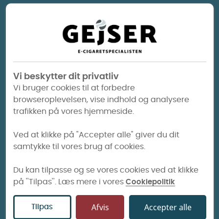
Vape
Glas
der passer til den watt dit mod kan køre
250 kr.
30 kr.
med!
Vi anbefaler:
PockeX 0,6 ohm - kører bedst mellem 18 og
Vi beskytter dit privatliv
23W. (MTL/RDL - 50VG/50PG e-væske)
Vi bruger cookies til at forbedre
browseroplevelsen, vise indhold og analysere
MTL:
Mund-til-lunge = Stramt sug, mindre
trafikken på vores hjemmeside.
mængde damp, den type sug der minder
mest om suget på en cigaret.
Ved at klikke på "Accepter alle" giver du dit
samtykke til vores brug af cookies.
RDL:
Restriktivt direkte lungesug = Direkte
lungesug men med modstand. En blanding
Du kan tilpasse og se vores cookies ved at klikke
mellem MTL og DL.
på ''Tilpas''. Læs mere i vores
Cookiepolitik
DL:
Direkte Lungesug = Dampen suges direkte
Afvis
Accepter alle
Tilpas
i lungerne, meget damp og suget er meget lig