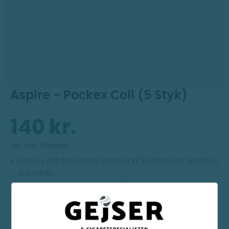
Dag til dag levering
Prismatch
30 dages returret
Aspire - Pockex Coil (5 Styk)
140 kr.
Lev. omk. tillægges
Disse coils fra Aspire passer til PockeX og Nautilus
X tanken.
OBS. Vær opmærksom på at vælge en coil der
passer til den watt dit mod kan køre med.
PockeX 0,6 ohm - kører bedst mellem 18 og 23W.
(MTL/RDL - 50VG/50PG)