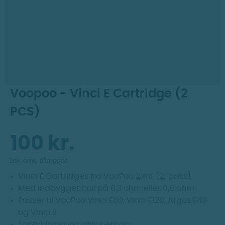
Dag til dag levering
Prismatch
30 dages returret
Voopoo - Vinci E Cartridge (2
PCS)
100 kr.
Lev. omk. tillægges
Vinci E Cartridges fra VooPoo 2 ml. (2-paks)
Med indbygget coil på 0,3 ohm eller 0,6 ohm
Passer til VooPoo Vinci E80, Vinci E120, Argus E40
og Vinci S
Topfyldning via silikoneprop