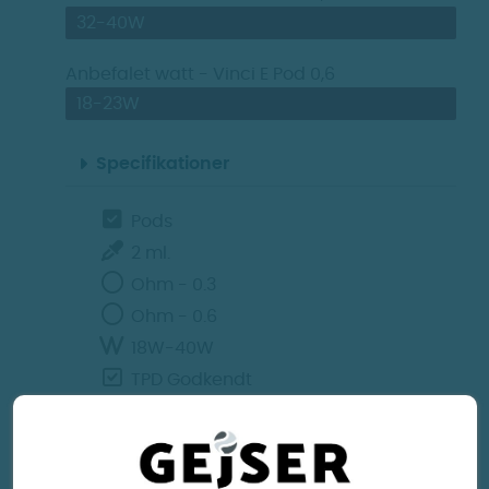
E Cigaret Pod Kits
32-40W
Pods
200 kr.
100 kr.
Anbefalet watt - Vinci E Pod 0,6
18-23W
Specifikationer
Pods
2 ml.
Ohm - 0.3
Ohm - 0.6
18W-40W
TPD Godkendt
Ventetid efter væskepåfyldning
10 - 15 minutter