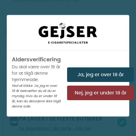
Ohm:
0,3 Ohm
0,6 Ohm
Aldersverificering
LÆG I KURV
Du skal være over 18 år
for at tilgå denne
Ja, jeg er over 18 år
PÅ LAGER I WEBSHOP

hjemmeside.
Ved at klikke 'Ja, jeg er over
23
36
43
Din ordre afsendes om
t
m
s
i morgen
18 år bekræfter du at du er
Nej, jeg er under 18 år
myndig. Hvis du er under 18
år, kan du desværre ikke tilgå
denne side.
PÅ LAGER I DE FLESTE BUTIKKER
Se lagerstatus i din butik - klik her