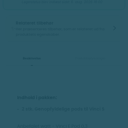
6. aug. 2026 16:00
Lagerstatus blev indlæst sidst:
Relateret tilbehør
>
✨
Her præsenteres tilbehør, som er relateret ud fra
produktets egenskaber.
Vis billeder
Vis billeder
Beskrivelse
Produktoplysninger
Indhold i pakken:
Voopoo - Vinci PnP
2 stk. Genopfyldelige pods til Vinci S
Voopoo - Vinci S kit
X cartridge dtl (2
PCS)
Anbefalet watt - Vinci E Pod 0,3