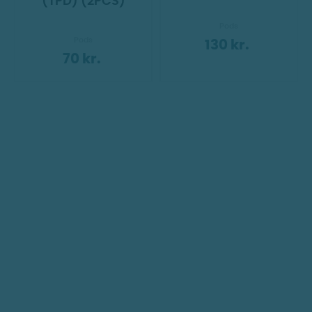
(TPD) (2PCS)
Pods
Pods
130 kr.
70 kr.