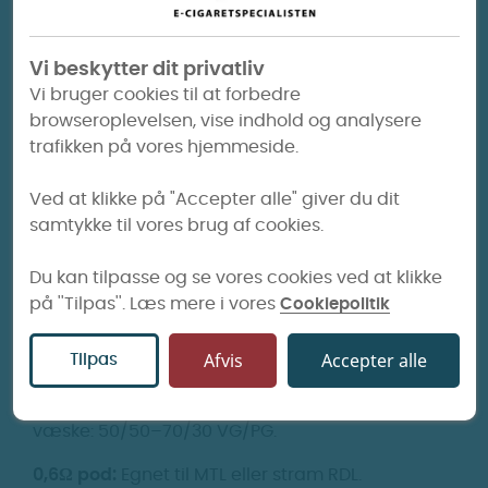
Voopoo - Vinci E Cartridge
Vi beskytter dit privatliv
Vi bruger cookies til at forbedre
Udskiftelig pod udviklet til Voopoo Vinci E-
browseroplevelsen, vise indhold og analysere
serien. Podden har integreret coil, hvilket
trafikken på vores hjemmeside.
betyder, at du udskifter hele podden, når
coilen er opbrugt.
Ved at klikke på "Accepter alle" giver du dit
samtykke til vores brug af cookies.
Kapaciteten er 2 ml e-væske i henhold til TPD-
regler, og påfyldning sker via topside-
Du kan tilpasse og se vores cookies ved at klikke
påfyldning med silikoneprop. Vinci E Cartridge
på ''Tilpas''. Læs mere i vores
Cookiepolitik
fås hos GEjSER i 0,3Ω og 0,6Ω, så du kan vælge
pod efter ønsket sugtype og e-væske.
Afvis
Accepter alle
Tilpas
0,3Ω pod:
Egnet til RDL og et mere åbent sug.
Anbefalet wattområde: 32–40W. Anbefalet e-
væske: 50/50–70/30 VG/PG.
0,6Ω pod:
Egnet til MTL eller stram RDL.