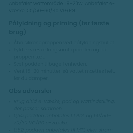
Anbefalet wattområde: 18–23W. Anbefalet e-
væske: 50/50–60/40 VG/PG.
Påfyldning og priming (før første
brug)
Åbn silikoneproppen ved påfyldningshullet.
Fyld e-væske langsomt i podden og luk
proppen tæt.
Sæt podden tilbage i enheden.
Vent 15–20 minutter, så vattet mættes helt,
før du damper.
Obs advarsler
Brug altid e-væske, pod og wattindstilling,
der passer sammen.
0,3Ω podden anbefales til RDL og 50/50–
70/30 VG/PG e-væske.
0,6Ω podden anbefales til MTL eller stram