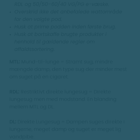
RDL og 50/50–60/40 VG/PG e-væske.
Overskrid ikke det anbefalede wattområde
for den valgte pod.
Husk at prime podden inden første brug.
Husk at bortskaffe brugte produkter i
henhold til gældende regler om
affaldssortering.
MTL:
Mund-til-lunge = Stramt sug, mindre
mængde damp, den type sug der minder mest
om suget på en cigaret.
RDL:
Restriktivt direkte lungesug = Direkte
lungesug men med modstand. En blanding
mellem MTL og DL.
DL:
Direkte Lungesug = Dampen suges direkte i
lungerne, meget damp og suget er meget lig
vandpibe.