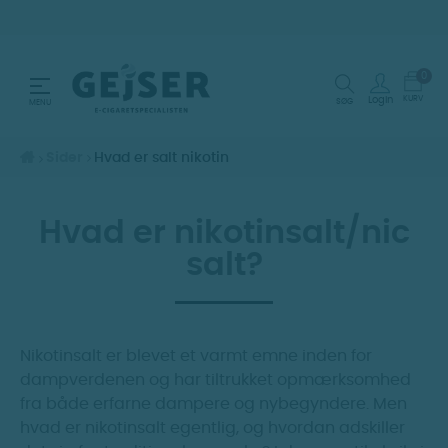
0
Toggle navigation
☰
KURV
Login
SØG
MENU
Sider
Hvad er salt nikotin
Hvad er nikotinsalt/nic
salt?
Nikotinsalt er blevet et varmt emne inden for
dampverdenen og har tiltrukket opmærksomhed
fra både erfarne dampere og nybegyndere. Men
hvad er nikotinsalt egentlig, og hvordan adskiller