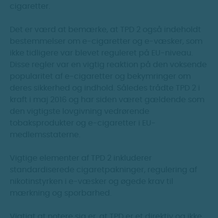
cigaretter.
Det er værd at bemærke, at TPD 2 også indeholdt
bestemmelser om e-cigaretter og e-væsker, som
ikke tidligere var blevet reguleret på EU-niveau.
Disse regler var en vigtig reaktion på den voksende
popularitet af e-cigaretter og bekymringer om
deres sikkerhed og indhold. Således trådte TPD 2 i
kraft i maj 2016 og har siden været gældende som
den vigtigste lovgivning vedrørende
tobaksprodukter og e-cigaretter i EU-
medlemsstaterne.
Vigtige elementer af TPD 2 inkluderer
standardiserede cigaretpakninger, regulering af
nikotinstyrken i e-væsker og øgede krav til
mærkning og sporbarhed.
Vigtigt at notere sig er, at TPD er et direktiv og ikke