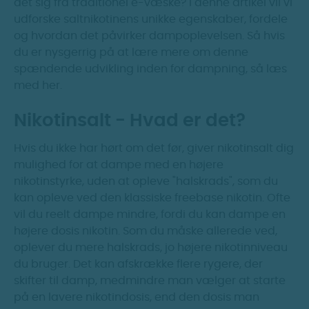
det sig fra traditionel e-væske? I denne artikel vil vi
udforske saltnikotinens unikke egenskaber, fordele
og hvordan det påvirker dampoplevelsen. Så hvis
du er nysgerrig på at lære mere om denne
spændende udvikling inden for dampning, så læs
med her.
Nikotinsalt - Hvad er det?
Hvis du ikke har hørt om det før, giver nikotinsalt dig
mulighed for at dampe med en højere
nikotinstyrke, uden at opleve "halskrads", som du
kan opleve ved den klassiske freebase nikotin. Ofte
vil du reelt dampe mindre, fordi du kan dampe en
højere dosis nikotin. Som du måske allerede ved,
oplever du mere halskrads, jo højere nikotinniveau
du bruger. Det kan afskrække flere rygere, der
skifter til damp, medmindre man vælger at starte
på en lavere nikotindosis, end den dosis man