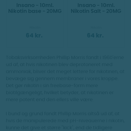
Insano - 10ml.
Insano - 10ml.
Nikotin base - 20MG
Nikotin Salt - 20MG
Nikotin
Nikotin
64 kr.
64 kr.
Tobaksvirksomheden Phillip Morris fandt i 1960'erne
ud af, at hvis nikotinen blev deprotoneret med
ammoniak, bliver det meget lettere for nikotinen, at
bevæge sig gennem membraner i vores kroppe.
Det gør nikotin i sin freebase-form mere
biotilgængeligt, hvilket betyder, at nikotinen er
mere potent end den ellers ville være.
I bund og grund fandt Phillip Morris altså ud af, at
hvis de manipulerede med pH-niveauerne i nikotin,
kunne det give et større "kick", end de tidligere