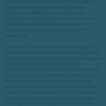
umiddelbart burde starte med. Samtidig optages
freebase nikotin i damp, ikke ligeså hurtigt i
kroppen som nikotinsalt, eller nikotinen fra
traditionelle cigaretter. Derfor har man, hvis man
starter på en lav nikotindosis, en tendens til at
dampe mere, end hvad der umiddelbart er
nødvendigt.
For at forstå, hvad nikotinsalt er, er det vigtigt at
forstå, hvordan freebase nikotin virker. Det bliver en
smule videnskabeligt og "nørdet" nu, men vi hopper
tilbage til folkeskolens kemitimer. Nikotin i
tobaksblade har den kemiske sammensætning af
et salt. Et salt er kemisk forbindelse mellem to eller
flere ioner, der har en positiv ladning (syre) og
negativ ladning (base). Stoffet nikotin er en base
med pKB = 6,0 og er klasificeret som en svag base,
og den består af negativt ladede partikler. Som
base søger den at finde positivt ladede partikler