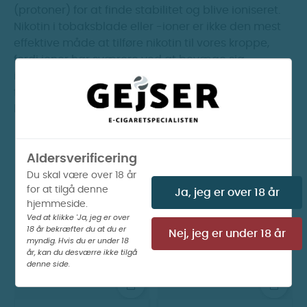
(protoner) for at finde stabilitet og blive ioniseret.
Nikotin i tobaksblade eller -ioner er ikke den mest
effektive måde at tilføre nikotin til vores kroppe,
fordi ioner har sværere ved at bevæge sig
igennem organiske membraner og ikke let
fordampes, og det er så her, freebase kommer ind i
billedet.
Aldersverificering
Du skal være over 18 år
Vis billeder
Vis billeder
for at tilgå denne
Ja, jeg er over 18 år
hjemmeside.
Ved at klikke 'Ja, jeg er over
18 år bekræfter du at du er
Nej, jeg er under 18 år
myndig. Hvis du er under 18
år, kan du desværre ikke tilgå
denne side.