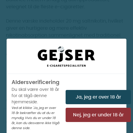
velegnet til de fleste e-cigaretter.
Denne væske indeholder 20 mg saltnikotin, hvilket
giver en hurtigere og mere effektiv
nikotinabsorption sammenlignet med traditionel
fri-base nikotin.
OBS! Væsken er 50VG/50PG.
Aldersverificering
LÆG I KURV
Du skal være over 18 år
for at tilgå denne
Ja, jeg er over 18 år
PÅ LAGER I WEBSHOP

hjemmeside.
Ved at klikke 'Ja, jeg er over
18 år bekræfter du at du er
02
46
49
Din ordre afsendes om
Nej, jeg er under 18 år
t
m
s
i dag
myndig. Hvis du er under 18
år, kan du desværre ikke tilgå
denne side.