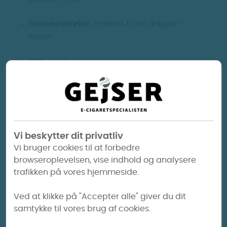
Flaskestørrelse:
Praktisk 10 ml dripper-
flaske.
TPD-konform:
Overholder alle EU-
reguleringer og sikkerhedsstandarder.
Anbefalet anvendelse
Brug væsken i din foretrukne e-cigaret. Påfyld
en passende mængde i tanken og nyd en
Vi beskytter dit privatliv
stabil mentholsmag. Velegnet til dem, der
Vi bruger cookies til at forbedre
ønsker at skifte fra traditionelle cigaretter til
browseroplevelsen, vise indhold og analysere
dampning.
trafikken på vores hjemmeside.
Bemærk:
Opbevares sikkert utilgængeligt for
Ved at klikke på "Accepter alle" giver du dit
børn og kæledyr, og undgå direkte sollys eller
samtykke til vores brug af cookies.
varme.