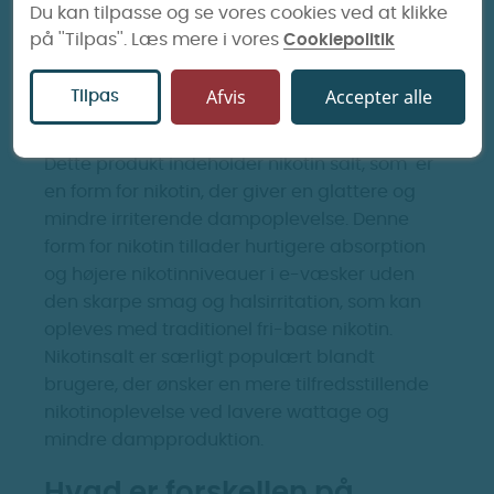
Du kan tilpasse og se vores cookies ved at klikke
Læs mere om opbevaring af e-væske her.
på ''Tilpas''. Læs mere i vores
Cookiepolitik
Hvilken nikotinstyrke skal
Afvis
Accepter alle
Tilpas
du vælge?
Dette produkt indeholder nikotin salt, som er
en form for nikotin, der giver en glattere og
mindre irriterende dampoplevelse. Denne
form for nikotin tillader hurtigere absorption
og højere nikotinniveauer i e-væsker uden
den skarpe smag og halsirritation, som kan
opleves med traditionel fri-base nikotin.
Nikotinsalt er særligt populært blandt
brugere, der ønsker en mere tilfredsstillende
nikotinoplevelse ved lavere wattage og
mindre dampproduktion.
Hvad er forskellen på