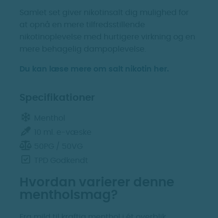
Samlet set giver nikotinsalt dig mulighed for
at opnå en mere tilfredsstillende
nikotinoplevelse med hurtigere virkning og en
mere behagelig dampoplevelse.
Du kan læse mere om salt nikotin her.
Specifikationer
Menthol
10 ml. e-væske
50PG / 50VG
TPD Godkendt
Hvordan varierer denne
mentholsmag?
Fra mild til kraftig menthol i ét overblik.