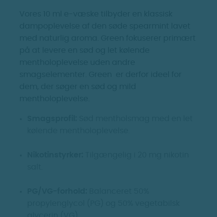
Insano - HS Green
Vores 10 ml e-væske tilbyder en klassisk
(Tidl. HS
VooPoo - PnP Coils
dampoplevelse af den søde spearmint lavet
Spearmenthol)
med naturlig aroma. Green fokuserer primært
Coils
på at levere en sød og let kølende
Menthol
150 kr.
mentholoplevelse uden andre
54 kr.
smagselementer. Green er derfor ideel for
dem, der søger en sød og mild
mentholoplevelse.
Smagsprofil:
Sød mentholsmag med en let
kølende mentholoplevelse.
Nikotinstyrker:
Tilgængelig i 20 mg nikotin
salt.
PG/VG-forhold:
Balanceret 50%
propylenglycol (PG) og 50% vegetabilsk
glycerin (VG).