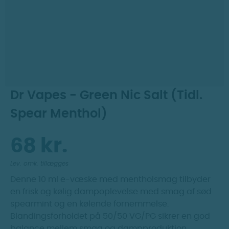
Dag til dag levering
Prismatch
30 dages returret
Dr Vapes - Green Nic Salt (Tidl.
Spear Menthol)
68 kr.
Lev. omk. tillægges
Denne 10 ml e-væske med mentholsmag tilbyder
en frisk og kølig dampoplevelse med smag af sød
spearmint og en kølende fornemmelse.
Blandingsforholdet på 50/50 VG/PG sikrer en god
balance mellem smag og dampproduktion,