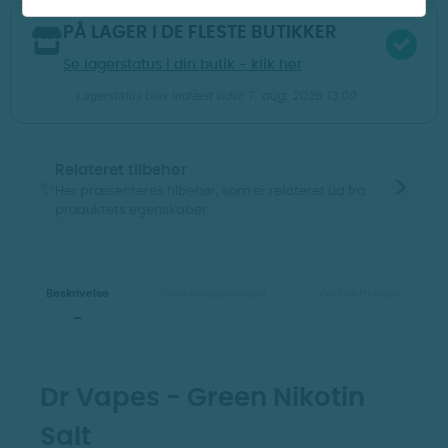
PÅ LAGER I DE FLESTE BUTIKKER
Se lagerstatus i din butik - klik her
7. aug. 2026 13:00
Lagerstatus blev indlæst sidst:
Relateret tilbehør
>
✨
Her præsenteres tilbehør, som er relateret ud fra
produktets egenskaber.
Vis billeder
Vis billeder
Beskrivelse
Produktoplysninger
Vedhæftninger
Dr Vapes - Green Nikotin
Salt