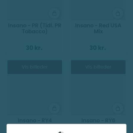
Insano - PR (Tidl. PR
Insano - Red USA
Tobacco)
Mix
30 kr.
30 kr.
Vis billeder
Vis billeder
Insano - RY4
Insano - RY6