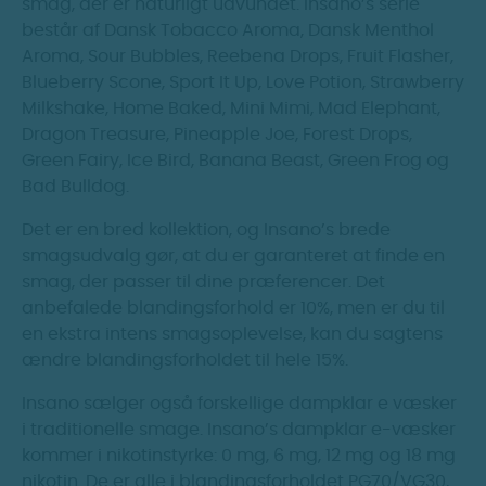
smag, der er naturligt udvundet. Insano’s serie
består af Dansk Tobacco Aroma, Dansk Menthol
Aroma, Sour Bubbles, Reebena Drops, Fruit Flasher,
Blueberry Scone, Sport It Up, Love Potion, Strawberry
Milkshake, Home Baked, Mini Mimi, Mad Elephant,
Dragon Treasure, Pineapple Joe, Forest Drops,
Green Fairy, Ice Bird, Banana Beast, Green Frog og
Bad Bulldog.
Det er en bred kollektion, og Insano’s brede
smagsudvalg gør, at du er garanteret at finde en
smag, der passer til dine præferencer. Det
anbefalede blandingsforhold er 10%, men er du til
en ekstra intens smagsoplevelse, kan du sagtens
ændre blandingsforholdet til hele 15%.
Insano sælger også forskellige dampklar e væsker
i traditionelle smage. Insano’s dampklar e-væsker
kommer i nikotinstyrke: 0 mg, 6 mg, 12 mg og 18 mg
nikotin. De er alle i blandingsforholdet PG70/VG30,