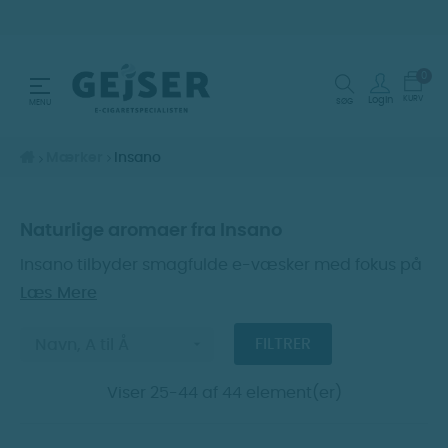
0
Toggle navigation
☰
KURV
Login
SØG
MENU
Mærker
Insano
Naturlige aromaer fra Insano
Insano tilbyder smagfulde e-væsker med fokus på
kvalitet. Deres Tobacco varianter giver en autentisk
Læs Mere
oplevelse, mens naturlig aroma sikrer en
balanceret smagsprofil. For en friskere

FILTRER
Navn, A til Å
dampoplevelse er menthol et oplagt valg.
Viser 25-44 af 44 element(er)