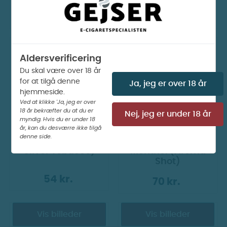
30 kr.
30 kr.
Vis billeder
Vis billeder
Aldersverificering
Du skal være over 18 år
for at tilgå denne
Ja, jeg er over 18 år
hjemmeside.
Ved at klikke 'Ja, jeg er over
18 år bekræfter du at du er
Nej, jeg er under 18 år
myndig. Hvis du er under 18
år, kan du desværre ikke tilgå
denne side.
Insano - Silver (Tidl.
Insano - Smooth
Silver Tobacco)
Menthol (Aroma
Shot)
54 kr.
70 kr.
Vis billeder
Vis billeder