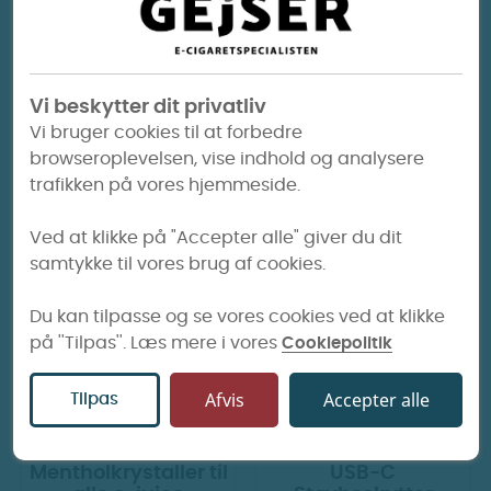
Vi beskytter dit privatliv
Insano - Virginia
Insano - White (Tidl.
Vi bruger cookies til at forbedre
Tobacco (Aroma
Super Menthol)
browseroplevelsen, vise indhold og analysere
Shot)
trafikken på vores hjemmeside.
54 kr.
70 kr.
Ved at klikke på "Accepter alle" giver du dit
samtykke til vores brug af cookies.
Vis billeder
Vis billeder
Du kan tilpasse og se vores cookies ved at klikke
på ''Tilpas''. Læs mere i vores
Cookiepolitik
Afvis
Accepter alle
Tilpas
Mentholkrystaller til
USB-C