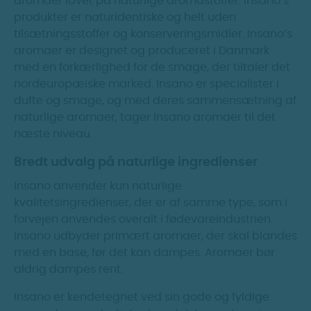
aromaer lavet på naturlige aromastoffer. Insano’s
produkter er naturidentiske og helt uden
tilsætningsstoffer og konserveringsmidler. Insano’s
aromaer er designet og produceret i Danmark
med en forkærlighed for de smage, der tiltaler det
nordeuropæiske marked. Insano er specialister i
dufte og smage, og med deres sammensætning af
naturlige aromaer, tager Insano aromaer til det
næste niveau.
Bredt udvalg på naturlige ingredienser
Insano anvender kun naturlige
kvalitetsingredienser, der er af samme type, som i
forvejen anvendes overalt i fødevareindustrien.
Insano udbyder primært aromaer, der skal blandes
med en base, før det kan dampes. Aromaer bør
aldrig dampes rent.
Insano er kendetegnet ved sin gode og fyldige