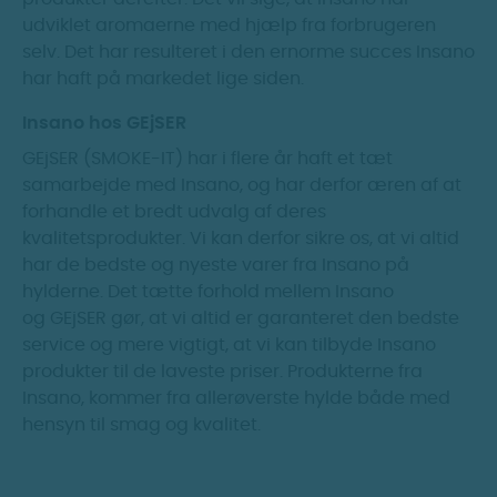
udviklet aromaerne med hjælp fra forbrugeren
selv. Det har resulteret i den ernorme succes Insano
har haft på markedet lige siden.
Insano hos GEjSER
GEjSER (SMOKE-IT) har i flere år haft et tæt
samarbejde med Insano, og har derfor æren af at
forhandle et bredt udvalg af deres
kvalitetsprodukter. Vi kan derfor sikre os, at vi altid
har de bedste og nyeste varer fra Insano på
hylderne. Det tætte forhold mellem Insano
og GEjSER gør, at vi altid er garanteret den bedste
service og mere vigtigt, at vi kan tilbyde Insano
produkter til de laveste priser. Produkterne fra
Insano, kommer fra allerøverste hylde både med
hensyn til smag og kvalitet.