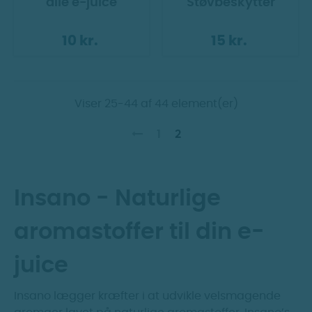
alle e-juice
Støvbeskytter
10 kr.
15 kr.
Viser 25-44 af 44 element(er)
1
2
Insano - Naturlige
aromastoffer til din e-
juice
Insano lægger kræfter i at udvikle velsmagende