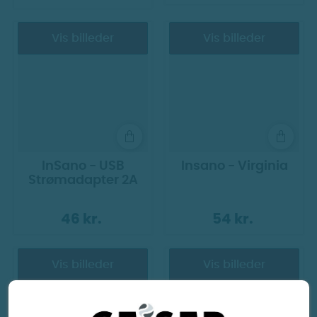
Vis billeder
Vis billeder
InSano - USB
Insano - Virginia
Strømadapter 2A
46 kr.
54 kr.
Vis billeder
Vis billeder