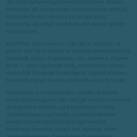
der letter bekymringen hos forhandlerne. Insano
håndterer alt det kedelige administrative arbejde,
så kunderne kan fokusere på at gro deres
forretning og sælge produkter, der skaber glæde
for kunderne.
Kvaliteten hos Insano er i top. Det er sigende, at
Insano står for importen af en lang række brands til
Danmark, såsom Vaporesso, IVG, Joyetech, Empire
Brew, T-Juice og Dinner Lady, m.m. Insano sælger
derfor B2B til mange forskellige e-cigaret butikker i
Danmark, og har masser af knowhow på området.
Aromaerne, som Insano selv udvikler, er blevet
testet af forbrugerne selv. Det gør Insano’s aromaer
til noget helt specielt, og kan på ingen måde
sammenlignes med andre aromafabrikanter.
Insano har nemlig ladet forbrugerne give
feedback, hvorefter Insano har tilpasset deres
produkter derefter. Det vil sige, at Insano har