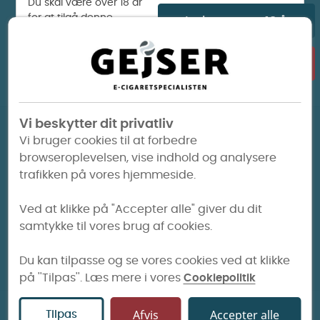
Du skal være over 18 år
for at tilgå denne
Ja, jeg er over 18 år
hjemmeside.
Ved at klikke 'Ja, jeg er over
18 år bekræfter du at du er
Nej, jeg er under 18 år
myndig. Hvis du er under 18
år, kan du desværre ikke tilgå
denne side.
Vi beskytter dit privatliv
Dag til dag levering
Vi bruger cookies til at forbedre
browseroplevelsen, vise indhold og analysere
trafikken på vores hjemmeside.
51 fysiske butikker
Ved at klikke på "Accepter alle" giver du dit
Prismatch
samtykke til vores brug af cookies.
Du kan tilpasse og se vores cookies ved at klikke
Op til 30 dages returret
på ''Tilpas''. Læs mere i vores
Cookiepolitik
Afvis
Accepter alle
INFORMATION
Tilpas