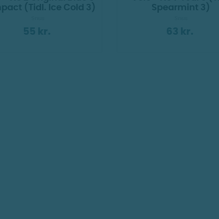
act (Tidl. Ice Cold 3)
Spearmint 3)
Snus
Snus
55 kr.
63 kr.