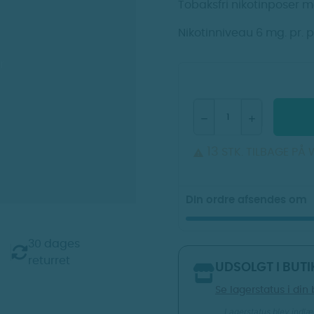
Tobaksfri nikotinposer 
Nikotinniveau 6 mg. pr. p
r
13
STK. TILBAGE PÅ

Din ordre afsendes om
30 dages
returret
UDSOLGT I BUTI
Se lagerstatus i din 
Lagerstatus blev indlæs