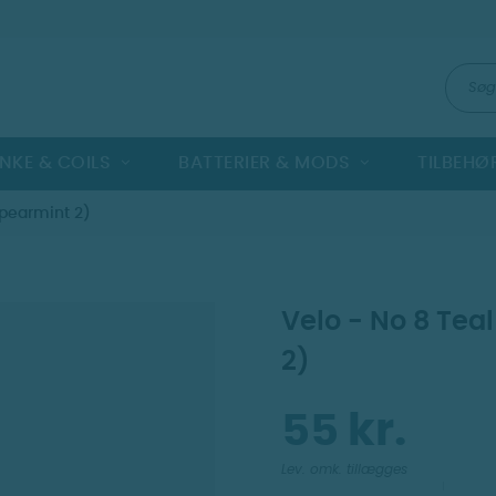
NKE & COILS
BATTERIER & MODS
TILBEHØ
Spearmint 2)
Velo - No 8 Tea
2)
55 kr.
Lev. omk. tillægges