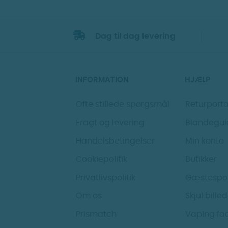
Dag til dag levering
INFORMATION
HJÆLP
Ofte stillede spørgsmål
Returporta
Fragt og levering
Blandegui
Handelsbetingelser
Min konto
Cookiepolitik
Butikker
Privatlivspolitik
Gæstespo
Om os
Skjul bille
Prismatch
Vaping fa