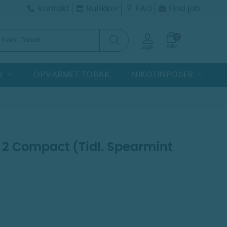
Kontakt
Butikker
FAQ
Find job
0
KURV
Login
R
OPVARMET TOBAK
NIKOTINPOSER
l 2 Compact (Tidl. Spearmint