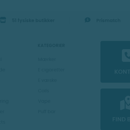
51 fysiske butikker
Prismatch
KATEGORIER
l
Mærker
de
E cigaretter
KON
E væske
Coils
ring
Vape
der
Puff bar
FIND 
cts