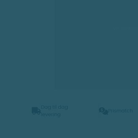
Vis billede
Dag til dag
Prismatch
levering