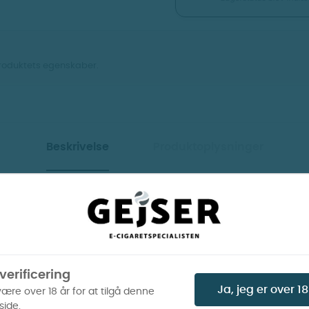
produktets egenskaber.
Vis billeder
Vis billeder
Beskrivelse
Produktoplysninger
ct
Indh
nikotinposer med smag af mentol. Poserne
anvender plantefibre (bambus) som
1 
verificering
Ja, jeg er over 18
 - Pastel Teal 3 (Tidl.
Velo - No 1 Original B
være over 18 år for at tilgå denne
Spearmint 3)
(Tidl. Ice Cold 3)
ide.
se indeholder 6 mg nikotin og vejer ca. 0,42 g,