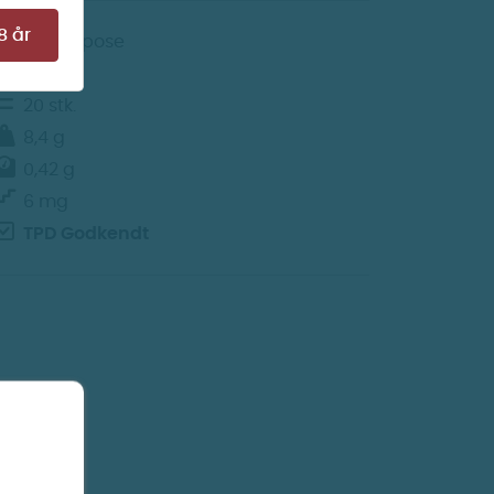
Færdigblandet E-Væske
8 år
Nikotinpose
30 kr.
Mentol
20 stk.
8,4 g
0,42 g
6 mg
TPD Godkendt