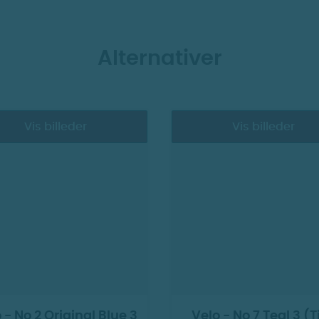
er e-cigaretter. Med erfarne rådgivere og mulighed for o
tte dig i din rejse mod et røgfrit liv i vores
artikel om
 dit rygestop.
Alternativer
tte dig i din rejse mod et røgfrit liv i vores
artikel om S
Vis billeder
Vis billeder
 - No 2 Original Blue 3
Velo - No 7 Teal 3 (Ti