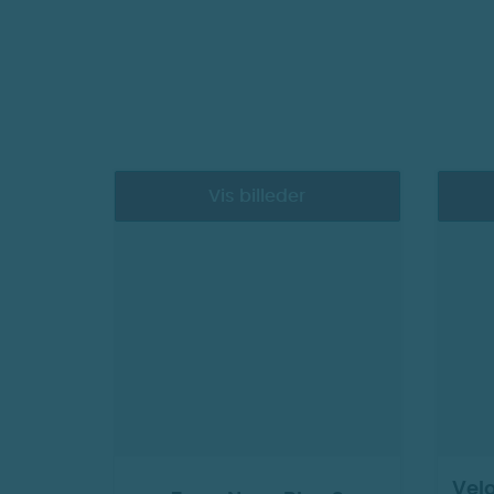
det drejer sig om cigaretter, snus ell
Læs mere om, hvordan disse apps kan stø
hjælp til at planlægge og gennemføre
Læs mere om, hvordan Stoplinien kan stø
Vis billeder
Velo