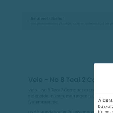
Relateret tilbehør
✨
Her præsenteres tilbehør, som er relateret ud fra 
Vis billeder
Velo - No 8 Teal 2 Compa
Velo - No 8 Teal 2 Compact er tobaksfrie 
indeholder nikotin, men ingen tobak, og 
Alders
fyldemateriale.
Velo - No 6 Original
Zyn
Du skal 
Emerald 2 (Tidl. Mint 2)
hjemmes
En dåse indeholder 20 nikotinposer. Hver po