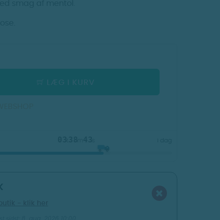
med smag af mentol.
ose.
LÆG I KURV
 WEBSHOP
03
38
42
t
m
s
i dag
K
butik - klik her
8. aug. 2026 10:00
t sidst: