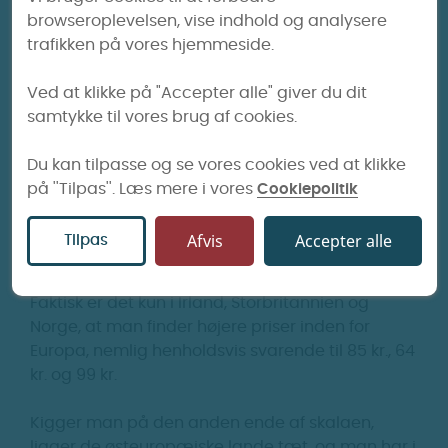
browseroplevelsen, vise indhold og analysere
trafikken på vores hjemmeside.
Ved at klikke på "Accepter alle" giver du dit
samtykke til vores brug af cookies.
Danske cigaretpriser er
nogle af de højeste i Europa
Du kan tilpasse og se vores cookies ved at klikke
på ''Tilpas''. Læs mere i vores
Cookiepolitik
Efter prisændringen fra 2022 vil danske
cigaretter være at finde i toppen af listen over
Afvis
Accepter alle
Tilpas
cigaretpriser i EU og Europa.
Faktisk er det kun i Irland, Storbritannien og
Norge, at man finder højere priser inden for
Europa, nemlig henholdsvis svarende til 85 kr., 64
kr. og 99 kr.
Kigger man på den anden ende af skalaen,
ligger de østeuropæiske lande tæt, og man har i