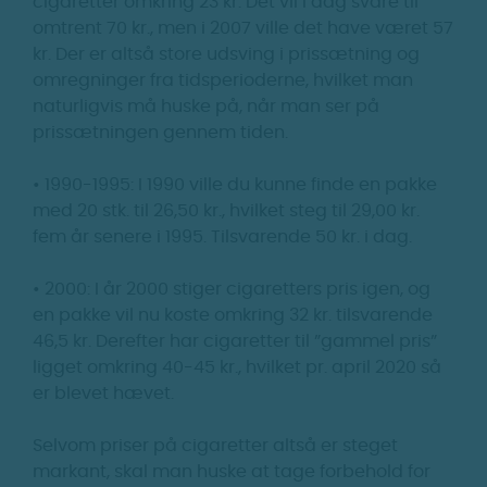
cigaretter omkring 23 kr. Det vil i dag svare til
omtrent 70 kr., men i 2007 ville det have været 57
kr. Der er altså store udsving i prissætning og
omregninger fra tidsperioderne, hvilket man
naturligvis må huske på, når man ser på
prissætningen gennem tiden.
• 1990-1995: I 1990 ville du kunne finde en pakke
med 20 stk. til 26,50 kr., hvilket steg til 29,00 kr.
fem år senere i 1995. Tilsvarende 50 kr. i dag.
• 2000: I år 2000 stiger cigaretters pris igen, og
en pakke vil nu koste omkring 32 kr. tilsvarende
46,5 kr. Derefter har cigaretter til ”gammel pris”
ligget omkring 40-45 kr., hvilket pr. april 2020 så
er blevet hævet.
Selvom priser på cigaretter altså er steget
markant, skal man huske at tage forbehold for