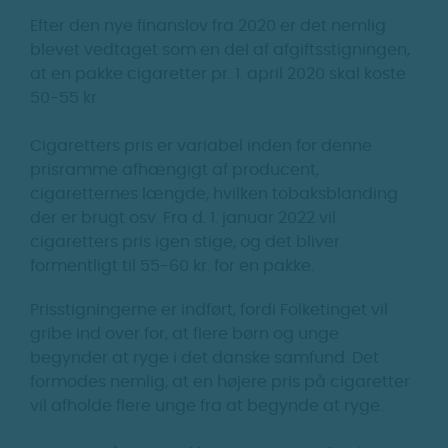
Efter den nye finanslov fra 2020 er det nemlig
blevet vedtaget som en del af afgiftsstigningen,
at en pakke cigaretter pr. 1. april 2020 skal koste
50-55 kr
Cigaretters pris er variabel inden for denne
prisramme afhængigt af producent,
cigaretternes længde, hvilken tobaksblanding
der er brugt osv. Fra d. 1. januar 2022 vil
cigaretters pris igen stige, og det bliver
formentligt til 55-60 kr. for en pakke.
Prisstigningerne er indført, fordi Folketinget vil
gribe ind over for, at flere børn og unge
begynder at ryge i det danske samfund. Det
formodes nemlig, at en højere pris på cigaretter
vil afholde flere unge fra at begynde at ryge.