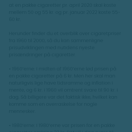
at en pakke cigaretter pr. april 2020 skal koste
mellem 50 og 55 kr. og pr. januar 2022 koste 55-
60 kr.
Herunder finder du et overblik over cigaretpriser
fra 1960 til 2000, så du kan sammenligne
prisudviklingen med nutidens nyeste
prisændringer på cigaretter.
• 1960’erne: I midten af 1960’erne lød prisen på
en pakke cigaretter på 6 kr. Men her skal man
naturligvis lige have tidsramme og inflation i
mente, og 6 kr. i 1960 vil omtrent svare til 90 kr. i
dag. Så billigere var det faktisk ikke, hvilket kan
komme som en overraskelse for nogle
mennesker.
• 1980’erne: I 1980’erne var prisen for en pakke