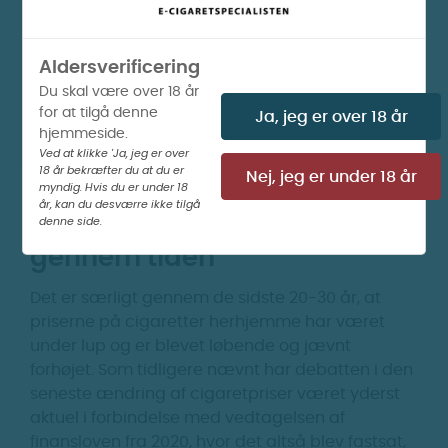
Vozol - Switch
FJÖR Puff bar Plus -
Prefilled Blue (Tidl.
SWT (Tidl. SWT
Menthol)
Menthol)
Aldersverificering
Du skal være over 18 år
Puff Bar
Puff Bar
for at tilgå denne
Ja, jeg er over 18 år
hjemmeside.
75 kr.
70 kr.
Ved at klikke 'Ja, jeg er over
18 år bekræfter du at du er
Nej, jeg er under 18 år
myndig. Hvis du er under 18
år, kan du desværre ikke tilgå
Danske cigaretpriser
denne side.
gennem tiden
Det er særligt gennem de sidste 20-30 år, at
priserne på cigaretter herhjemme har været
under lup og er blevet løbende og jævnt
forhøjet. Som tidligere nævnt har debatten i den
seneste ændring af cigaretpriser været yderst
aktuel i forbindelse med vedtagelsen af
finansloven fra 2020, hvor det altså blev fastsat,