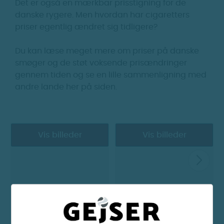
Det er også en mærkbar prisstigning for de
danske rygere. Men hvordan har cigaretters
priser egentlig ændret sig tidligere?
Du kan læse meget mere om priser på danske
smøger og de støt voksende prisændringer
gennem tiden og se en lille sammenligning med
andre lande her på siden.
Vis billeder
Vis billeder