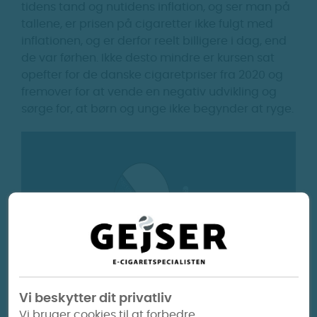
tidens tand og nutidens inflation, og ser man på
tallene, er prisen på cigaretter ikke fulgt med
inflationen, og er derfor reelt billigere i dag, end
de var førhen. Ikke desto mindre er kursen sat
opefter for de danske cigaretpriser fra 2020 og
fremover for at vende en negativ udvikling og
sørge for, at børn og unge ikke begynder at ryge.
Vi beskytter dit privatliv
Vi bruger cookies til at forbedre