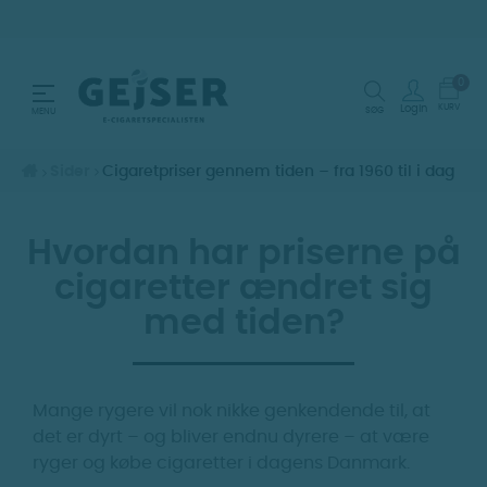
0
Toggle navigation
☰
KURV
Login
SØG
MENU
Sider
Cigaretpriser gennem tiden – fra 1960 til i dag
Hvordan har priserne på
cigaretter ændret sig
med tiden?
Mange rygere vil nok nikke genkendende til, at
det er dyrt – og bliver endnu dyrere – at være
ryger og købe cigaretter i dagens Danmark.